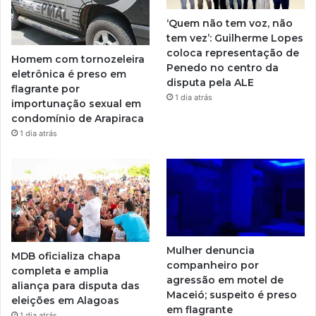
‘Quem não tem voz, não
tem vez’: Guilherme Lopes
coloca representação de
Homem com tornozeleira
Penedo no centro da
eletrônica é preso em
disputa pela ALE
flagrante por
1 dia atrás
importunação sexual em
condomínio de Arapiraca
1 dia atrás
Mulher denuncia
MDB oficializa chapa
companheiro por
completa e amplia
agressão em motel de
aliança para disputa das
Maceió; suspeito é preso
eleições em Alagoas
em flagrante
1 dia atrás