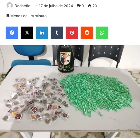
Redação
17 de julho de 2024
0
20
Menos de um minuto
Facebook
X
Linkedin
Tumblr
Pinterest
Reddit
WhatsApp