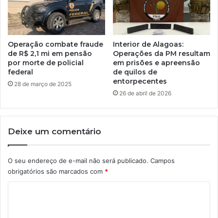
Operação combate fraude
Interior de Alagoas:
de R$ 2,1 mi em pensão
Operações da PM resultam
por morte de policial
em prisões e apreensão
federal
de quilos de
entorpecentes
28 de março de 2025
26 de abril de 2026
Deixe um comentário
O seu endereço de e-mail não será publicado.
Campos
obrigatórios são marcados com
*
C
o
m