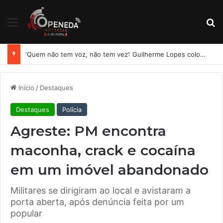
Menu
Pr
‘Quem não tem voz, não tem vez’: Guilherme Lopes coloca representação de Penedo no centro da disputa pela ALE
Início
/
Destaques
Destaques
Polícia
Agreste: PM encontra
maconha, crack e cocaína
em um imóvel abandonado
Militares se dirigiram ao local e avistaram a
porta aberta, após denúncia feita por um
popular