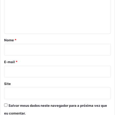
e
n
t
á
r
Nome
*
i
o
*
E-mail
*
Site
Salvar meus dados neste navegador para a próxima vez que
eu comentar.