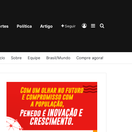
Entrar
Barra Lateral
Procurar po
rtes
Política
Artigo
Seguir
ício
Sobre
Equipe
Brasil/Mundo
Compre agora!