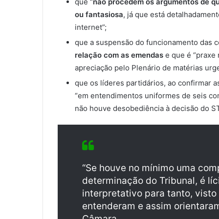
que “
não procedem os argumentos de qu
ou fantasiosa
, já que está detalhadamen
internet”;
que a suspensão do funcionamento das c
relação com as emendas
e que é “praxe 
apreciação pelo Plenário de matérias urge
que os líderes partidários, ao confirmar
“em entendimentos uniformes de seis consu
não houve desobediência à decisão do S
“Se houve no mínimo uma com
determinação do Tribunal, é lí
interpretativo para tanto, vist
entenderam e assim orientaram 
Câmara.