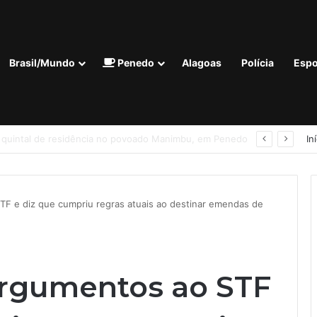
Brasil/Mundo
Penedo
Alagoas
Polícia
Espo
Homem com tornozeleira eletrônica é preso em flagrante por importunação sexual em condomínio de Arapiraca
In
F e diz que cumpriu regras atuais ao destinar emendas de
argumentos ao STF