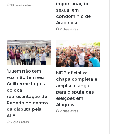
importunação
19 horas atrás
sexual em
condomínio de
Arapiraca
2 dias atrás
‘Quem não tem
MDB oficializa
voz, não tem vez’:
chapa completa e
Guilherme Lopes
amplia aliança
coloca
para disputa das
representação de
eleições em
Penedo no centro
Alagoas
da disputa pela
2 dias atrás
ALE
2 dias atrás