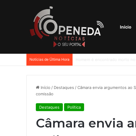
Início
Notícias de Última Hora
Início
/
Destaques
/
Câmara envia argumentos ao ST
comissão
Destaques
Política
Câmara envia 