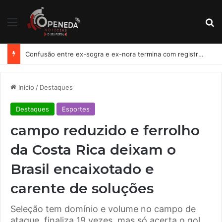
Menu
Pr
Confusão entre ex-sogra e ex-nora termina com registro de lesão corporal em Penedo
Início
/
Destaques
Destaques
Esportes
campo reduzido e ferrolho
da Costa Rica deixam o
Brasil encaixotado e
carente de soluções
Seleção tem domínio e volume no campo de
ataque, finaliza 19 vezes, mas só acerta o gol