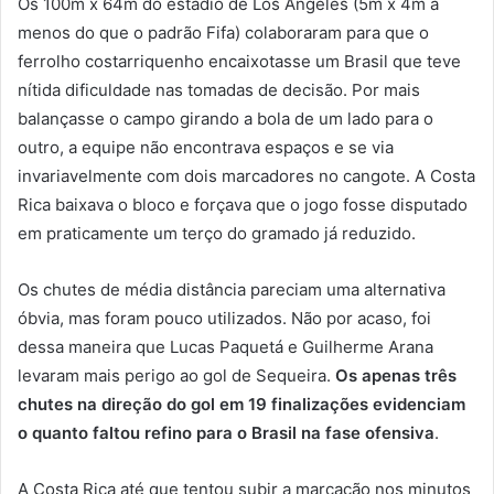
Os 100m x 64m do estádio de Los Angeles (5m x 4m a
menos do que o padrão Fifa) colaboraram para que o
ferrolho costarriquenho encaixotasse um Brasil que teve
nítida dificuldade nas tomadas de decisão
. Por mais
balançasse o campo girando a bola de um lado para o
outro, a equipe não encontrava espaços e se via
invariavelmente com dois marcadores no cangote. A Costa
Rica baixava o bloco e forçava que o jogo fosse disputado
em praticamente um terço do gramado já reduzido.
Os chutes de média distância pareciam uma alternativa
óbvia, mas foram pouco utilizados. Não por acaso, foi
dessa maneira que Lucas Paquetá e Guilherme Arana
levaram mais perigo ao gol de Sequeira.
Os apenas três
chutes na direção do gol em 19 finalizações evidenciam
o quanto faltou refino para o Brasil na fase ofensiva
.
A Costa Rica até que tentou subir a marcação nos minutos