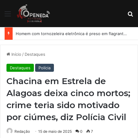
Menu
Pr
Homem com tornozeleira eletrônica é preso em flagrante por importunação sexual em condomínio de Arapiraca
Início
/
Destaques
Destaques
Polícia
Chacina em Estrela de
Alagoas deixa cinco mortos;
crime teria sido motivado
por ciúmes, diz Polícia Civil
Redação
15 de maio de 2025
0
7