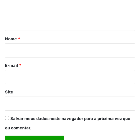
n
t
á
r
Nome
*
i
o
*
E-mail
*
Site
Salvar meus dados neste navegador para a próxima vez que
eu comentar.