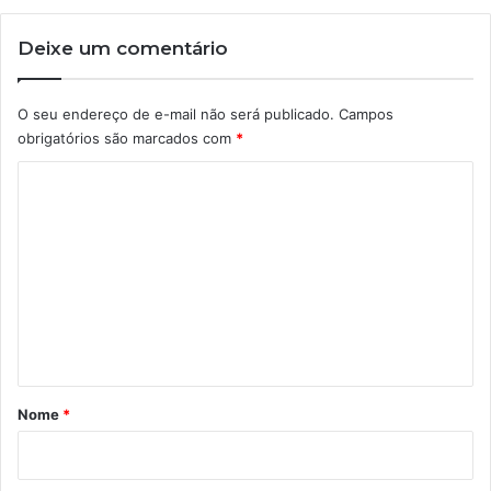
Deixe um comentário
O seu endereço de e-mail não será publicado.
Campos
obrigatórios são marcados com
*
C
o
m
e
n
t
á
r
Nome
*
i
o