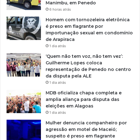
Manimbu, em Penedo
6 horas atrás
Homem com tornozeleira eletrônica
é preso em flagrante por
importunação sexual em condomínio
de Arapiraca
1 dia atrás
‘Quem não tem voz, não tem vez’:
Guilherme Lopes coloca
representação de Penedo no centro
da disputa pela ALE
1 dia atrás
MDB oficializa chapa completa e
amplia aliança para disputa das
eleições em Alagoas
1 dia atrás
Mulher denuncia companheiro por
agressão em motel de Maceió;
suspeito é preso em flagrante