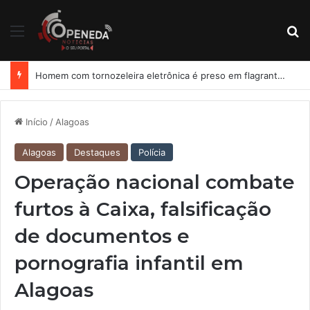
Menu
Pr
Homem com tornozeleira eletrônica é preso em flagrante por importunação sexual em condomínio de Arapiraca
Início
/
Alagoas
Alagoas
Destaques
Polícia
Operação nacional combate
furtos à Caixa, falsificação
de documentos e
pornografia infantil em
Alagoas