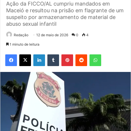
Ação da FICCO/AL cumpriu mandados em
Maceió e resultou na prisão em flagrante de um
suspeito por armazenamento de material de
abuso sexual infantil
Redação
12 de maio de 2026
0
4
1 minuto de leitura
Facebook
X
Linkedin
Tumblr
Pinterest
Reddit
WhatsApp