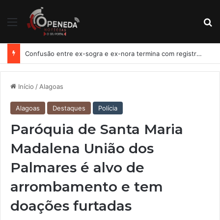
Menu
Pr
Confusão entre ex-sogra e ex-nora termina com registro de lesão corporal em Penedo
Início
/
Alagoas
Alagoas
Destaques
Polícia
Paróquia de Santa Maria
Madalena União dos
Palmares é alvo de
arrombamento e tem
doações furtadas