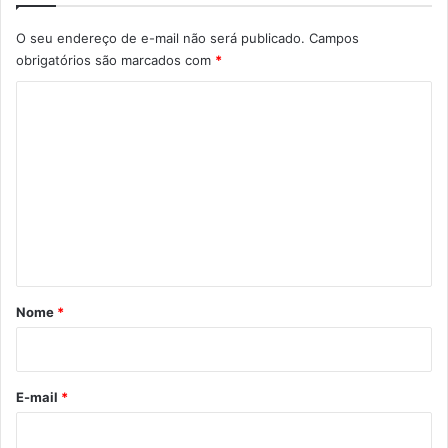
O seu endereço de e-mail não será publicado.
Campos
obrigatórios são marcados com
*
C
o
m
e
n
t
á
r
Nome
*
i
o
*
E-mail
*