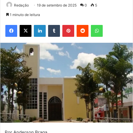
Redação
19 de setembro de 2025
0
5
1 minuto de leitura
Facebook
X
Linkedin
Tumblr
Pinterest
Reddit
WhatsApp
Por Anderson Braga