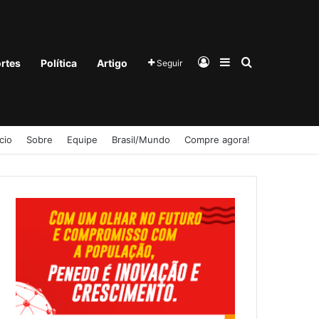
Entrar
Barra Lateral
Procurar po
rtes
Política
Artigo
Seguir
ício
Sobre
Equipe
Brasil/Mundo
Compre agora!