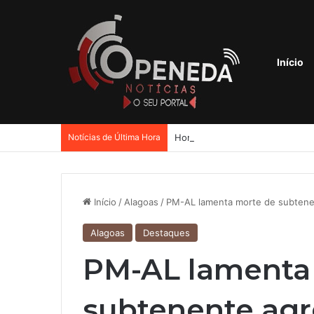
Início
Notícias de Última Hora
Início
/
Alagoas
/
PM-AL lamenta morte de subtene
Alagoas
Destaques
PM-AL lamenta
subtenente ag