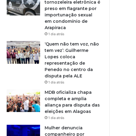
tornozeleira eletrônica é
preso em flagrante por
importunação sexual
em condomínio de
Arapiraca
1 dia atrás
‘Quem não tem voz, não
tem vez’: Guilherme
Lopes coloca
representação de
Penedo no centro da
disputa pela ALE
1 dia atrás
MDB oficializa chapa
completa e amplia
aliança para disputa das
eleições em Alagoas
1 dia atrás
Mulher denuncia
companheiro por