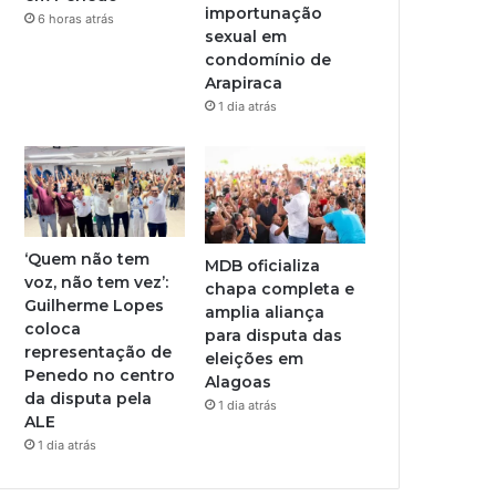
importunação
6 horas atrás
sexual em
condomínio de
Arapiraca
1 dia atrás
‘Quem não tem
MDB oficializa
voz, não tem vez’:
chapa completa e
Guilherme Lopes
amplia aliança
coloca
para disputa das
representação de
eleições em
Penedo no centro
Alagoas
da disputa pela
1 dia atrás
ALE
1 dia atrás