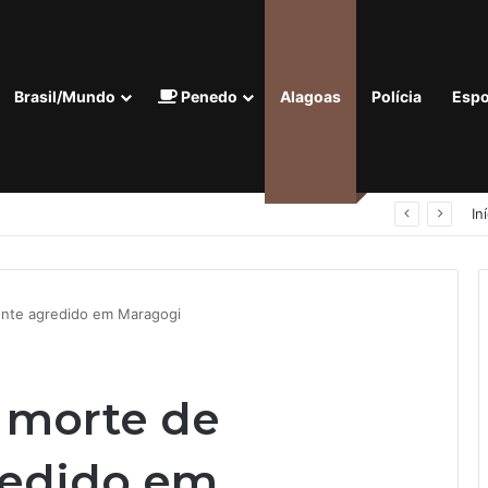
Brasil/Mundo
Penedo
Alagoas
Polícia
Espo
Homem com tornozeleira eletrônica é preso em flagrante por importunação sexual em condomínio de Arapiraca
In
nte agredido em Maragogi
 morte de
redido em