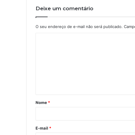
Deixe um comentário
O seu endereço de e-mail não será publicado.
Campo
C
o
m
e
n
t
á
r
Nome
*
i
o
*
E-mail
*