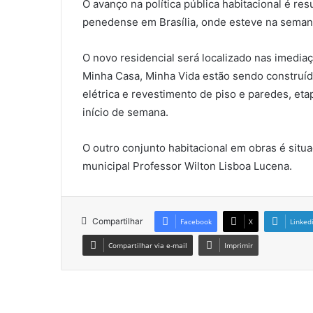
O avanço na política pública habitacional é re
penedense em Brasília, onde esteve na seman
O novo residencial será localizado nas imedia
Minha Casa, Minha Vida estão sendo construído
elétrica e revestimento de piso e paredes, e
início de semana.
O outro conjunto habitacional em obras é situ
municipal Professor Wilton Lisboa Lucena.
Compartilhar
Facebook
X
Linked
Compartilhar via e-mail
Imprimir