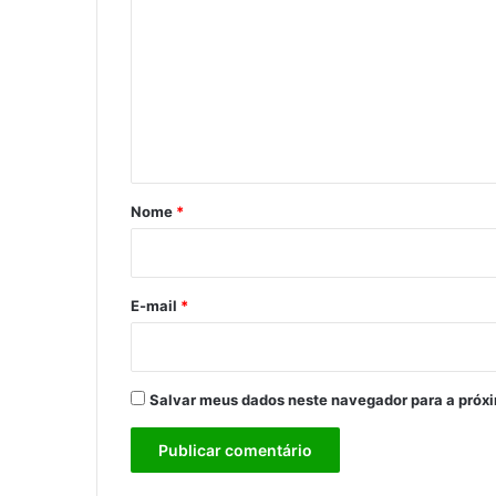
o
m
e
n
t
á
r
Nome
*
i
o
*
E-mail
*
Salvar meus dados neste navegador para a próx