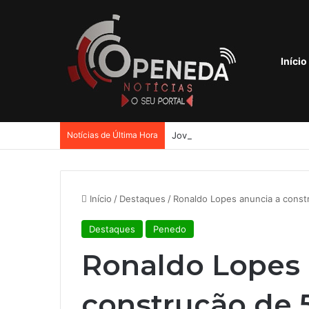
Início
Notícias de Última Hora
Jovem de 19 anos é executado a
Início
/
Destaques
/
Ronaldo Lopes anuncia a const
Destaques
Penedo
Ronaldo Lopes 
construção de 