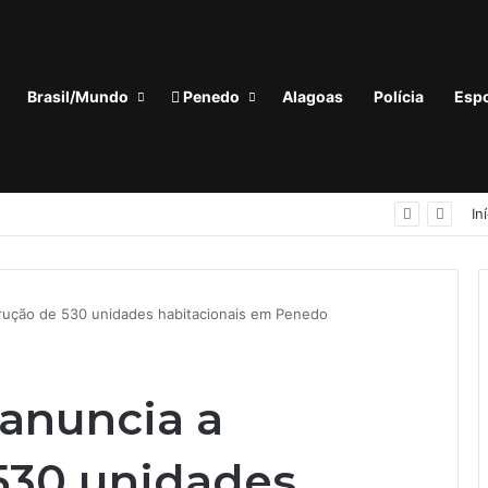
Brasil/Mundo
Penedo
Alagoas
Polícia
Espo
 tiros em praça no Tabuleiro do Martins, em Maceió
In
rução de 530 unidades habitacionais em Penedo
anuncia a
530 unidades