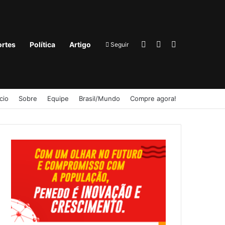
Entrar
Barra Lateral
Procurar por
rtes
Política
Artigo
Seguir
ício
Sobre
Equipe
Brasil/Mundo
Compre agora!