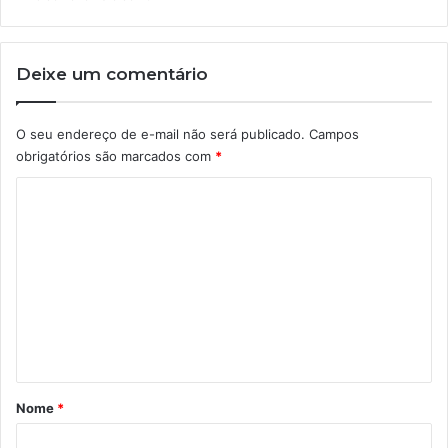
Deixe um comentário
O seu endereço de e-mail não será publicado.
Campos
obrigatórios são marcados com
*
C
o
m
e
n
t
á
r
Nome
*
i