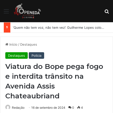
Menu
Pr
‘Quem não tem voz, não tem vez’: Guilherme Lopes coloca representação de Penedo no centro da disputa pela ALE
Início
/
Destaques
Destaques
Polícia
Viatura do Bope pega fogo
e interdita trânsito na
Avenida Assis
Chateaubriand
Redação
16 de setembro de 2024
0
4