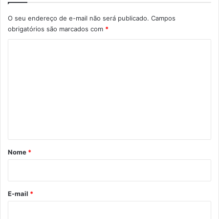
O seu endereço de e-mail não será publicado.
Campos
obrigatórios são marcados com
*
C
o
m
e
n
t
á
r
Nome
*
i
o
*
E-mail
*