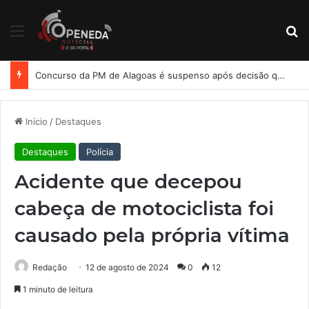
Menu
Pr
Concurso da PM de Alagoas é suspenso após decisão que determina reserva de vagas para PCD
Início
/
Destaques
Destaques
Polícia
Acidente que decepou
cabeça de motociclista foi
causado pela própria vítima
Redação
12 de agosto de 2024
0
12
1 minuto de leitura