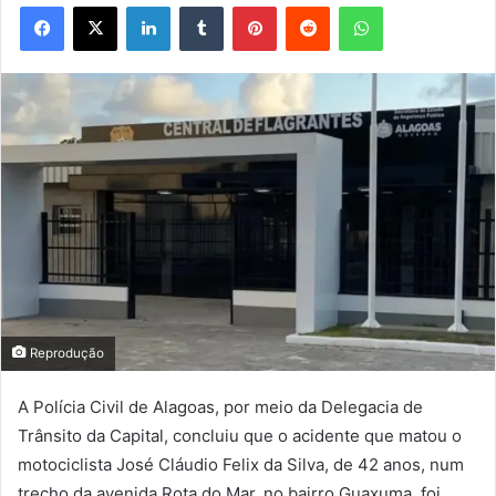
Facebook
X
Linkedin
Tumblr
Pinterest
Reddit
WhatsApp
Reprodução
A Polícia Civil de Alagoas, por meio da Delegacia de
Trânsito da Capital, concluiu que o acidente que matou o
motociclista José Cláudio Felix da Silva, de 42 anos, num
trecho da avenida Rota do Mar, no bairro Guaxuma, foi