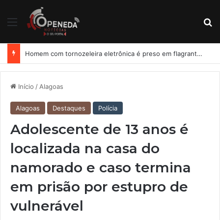
Menu
Pr
Homem com tornozeleira eletrônica é preso em flagrante por importunação sexual em condomínio de Arapiraca
Início
/
Alagoas
Alagoas
Destaques
Polícia
Adolescente de 13 anos é
localizada na casa do
namorado e caso termina
em prisão por estupro de
vulnerável