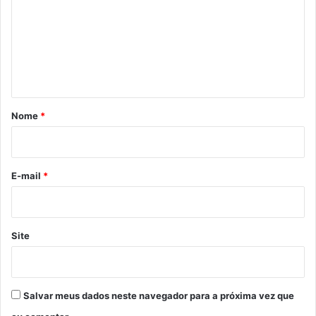
m
e
n
t
á
r
Nome
*
i
o
*
E-mail
*
Site
Salvar meus dados neste navegador para a próxima vez que