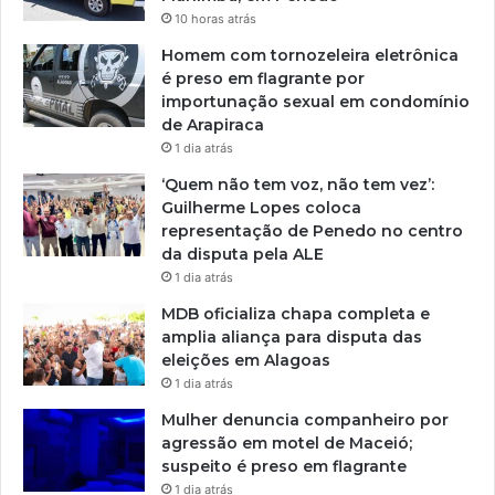
10 horas atrás
Homem com tornozeleira eletrônica
é preso em flagrante por
importunação sexual em condomínio
de Arapiraca
1 dia atrás
‘Quem não tem voz, não tem vez’:
Guilherme Lopes coloca
representação de Penedo no centro
da disputa pela ALE
1 dia atrás
MDB oficializa chapa completa e
amplia aliança para disputa das
eleições em Alagoas
1 dia atrás
Mulher denuncia companheiro por
agressão em motel de Maceió;
suspeito é preso em flagrante
1 dia atrás