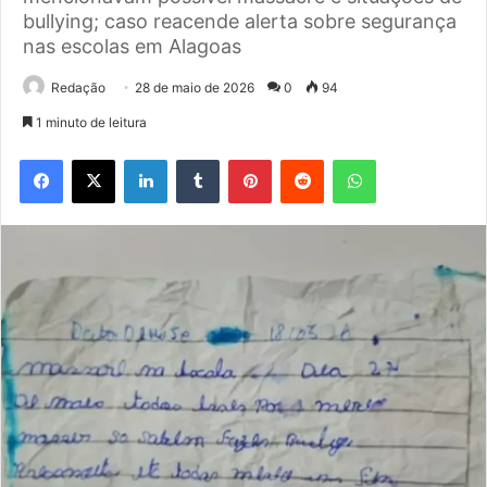
bullying; caso reacende alerta sobre segurança
nas escolas em Alagoas
Redação
28 de maio de 2026
0
94
1 minuto de leitura
Facebook
X
Linkedin
Tumblr
Pinterest
Reddit
WhatsApp