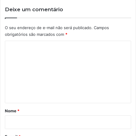
Deixe um comentário
O seu endereço de e-mail não será publicado.
Campos
obrigatórios são marcados com
*
C
o
m
e
n
t
á
r
Nome
*
i
o