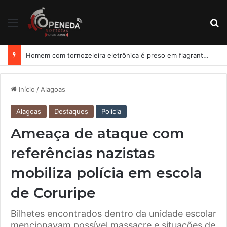
Menu
Pr
Homem com tornozeleira eletrônica é preso em flagrante por importunação sexual em condomínio de Arapiraca
Início
/
Alagoas
Alagoas
Destaques
Polícia
Ameaça de ataque com
referências nazistas
mobiliza polícia em escola
de Coruripe
Bilhetes encontrados dentro da unidade escolar
mencionavam possível massacre e situações de