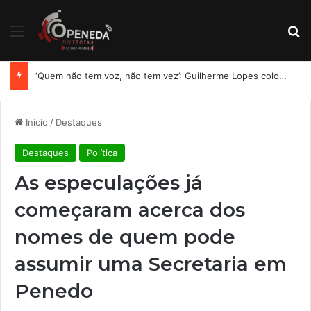
Menu
Pr
MDB oficializa chapa completa e amplia aliança para disputa das eleições em Alagoas
Início
/
Destaques
Destaques
Política
As especulações já
começaram acerca dos
nomes de quem pode
assumir uma Secretaria em
Penedo