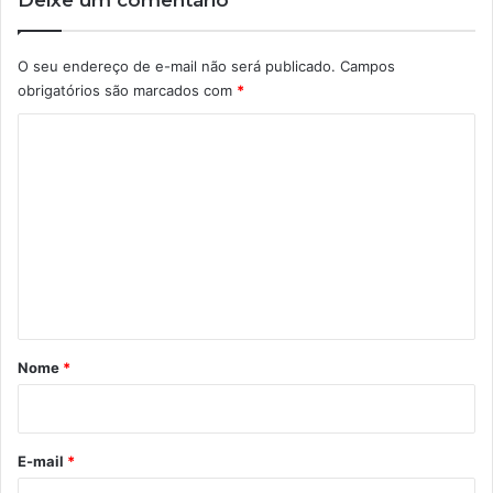
Deixe um comentário
O seu endereço de e-mail não será publicado.
Campos
obrigatórios são marcados com
*
C
o
m
e
n
t
á
r
Nome
*
i
o
*
E-mail
*