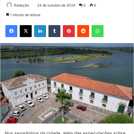
Redação
24 de outubro de 2024
0
6
1 minuto de leitura
Facebook
X
Linkedin
Tumblr
Pinterest
Reddit
WhatsApp
Nos senadinhos da cidade, além das especulações sobre