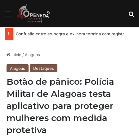
Menu
Pr
Confusão entre ex-sogra e ex-nora termina com registro de lesão corporal em Penedo
Início
/
Alagoas
Alagoas
Destaques
Botão de pânico: Polícia
Militar de Alagoas testa
aplicativo para proteger
mulheres com medida
protetiva