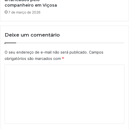
companheiro em Viçosa
7 de março de 2026
Deixe um comentário
O seu endereço de e-mail não será publicado.
Campos
obrigatórios são marcados com
*
C
o
m
e
n
t
á