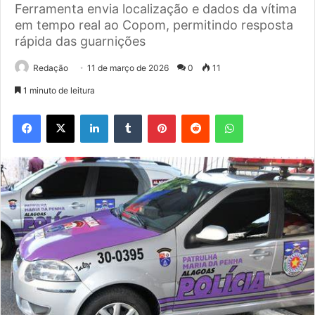
Ferramenta envia localização e dados da vítima
em tempo real ao Copom, permitindo resposta
rápida das guarnições
Redação
11 de março de 2026
0
11
1 minuto de leitura
Facebook
X
Linkedin
Tumblr
Pinterest
Reddit
WhatsApp