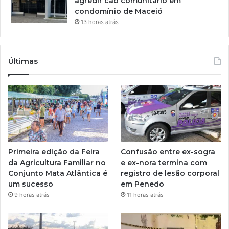
agredir cão comunitário em
condomínio de Maceió
13 horas atrás
Últimas
Primeira edição da Feira
Confusão entre ex-sogra
da Agricultura Familiar no
e ex-nora termina com
Conjunto Mata Atlântica é
registro de lesão corporal
um sucesso
em Penedo
9 horas atrás
11 horas atrás