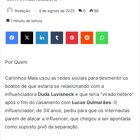
Redação
4 de agosto de 2025
0
89
1 minuto de leitura
Facebook
X
Linkedin
Tumblr
Pinterest
Reddit
WhatsApp
Por Quem
Carlinhos Maia usou as redes sociais para desmentir os
boatos de que estaria se relacionando com a
influenciadora
Duda Luvisneck
e que teria “virado hétero”
após o fim do casamento com
Lucas Guimarães
. O
influenciador, de 34 anos, pediu para que os internautas
parem de atacar a influencer, que chegou a ser apontada
como suposto pivô da separação.