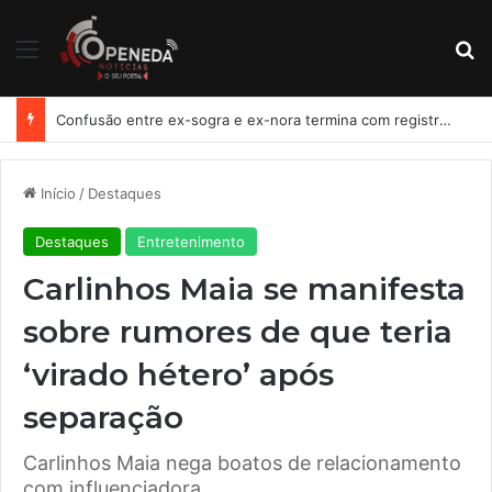
Menu
Pr
Confusão entre ex-sogra e ex-nora termina com registro de lesão corporal em Penedo
Início
/
Destaques
Destaques
Entretenimento
Carlinhos Maia se manifesta
sobre rumores de que teria
‘virado hétero’ após
separação
Carlinhos Maia nega boatos de relacionamento
com influenciadora