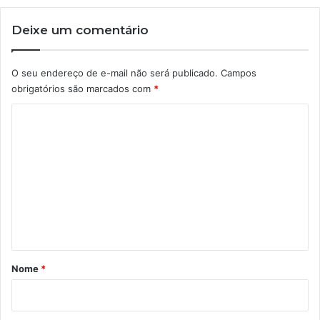
Deixe um comentário
O seu endereço de e-mail não será publicado.
Campos
obrigatórios são marcados com
*
C
o
m
e
n
t
á
r
Nome
*
i
o