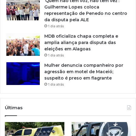
‘Quem não tem voz, não tem vez’:
Guilherme Lopes coloca
representação de Penedo no centro
da disputa pela ALE
1 dia atrás
MDB oficializa chapa completa e
amplia aliança para disputa das
eleições em Alagoas
1 dia atrás
Mulher denuncia companheiro por
agressão em motel de Maceió;
suspeito é preso em flagrante
1 dia atrás
Últimas