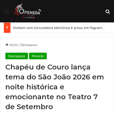
Menu
Pr
Homem com tornozeleira eletrônica é preso em flagrante por importunação sexual em condomínio de Arapiraca
Início
/
Destaques
Destaques
Penedo
Chapéu de Couro lança
tema do São João 2026 em
noite histórica e
emocionante no Teatro 7
de Setembro