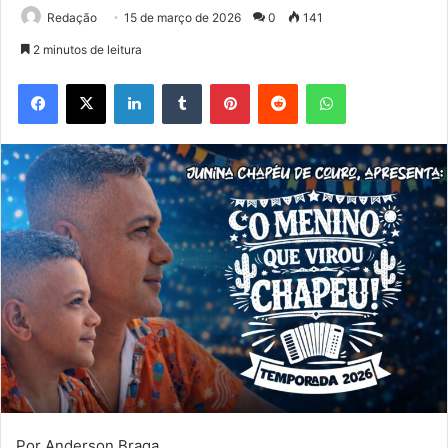
Redação
15 de março de 2026
0
141
2 minutos de leitura
Facebook
X
Linkedin
Tumblr
Pinterest
Reddit
WhatsApp
Por Anderson Braga