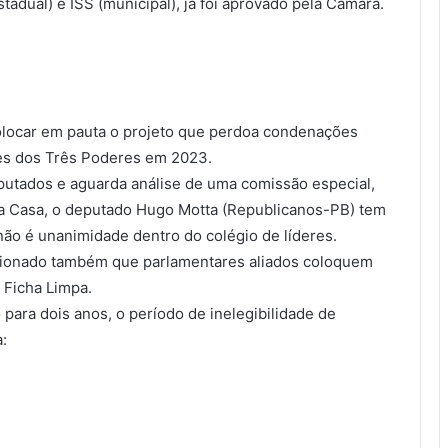
adual) e ISS (municipal), já foi aprovado pela Câmara.
colocar em pauta o projeto que perdoa condenações
es dos Três Poderes em 2023.
utados e aguarda análise de uma comissão especial,
 da Casa, o deputado Hugo Motta (Republicanos-PB) tem
ão é unanimidade dentro do colégio de líderes.
ssionado também que parlamentares aliados coloquem
 Ficha Limpa.
 para dois anos, o período de inelegibilidade de
: