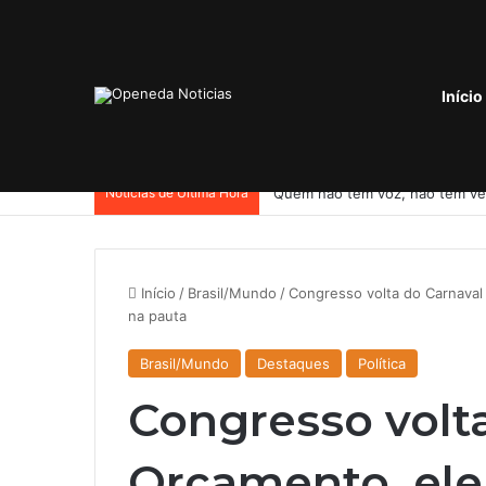
Início
Notícias de Última Hora
Início
/
Brasil/Mundo
/
Congresso volta do Carnaval
na pauta
Brasil/Mundo
Destaques
Política
Congresso volt
Orçamento, ele