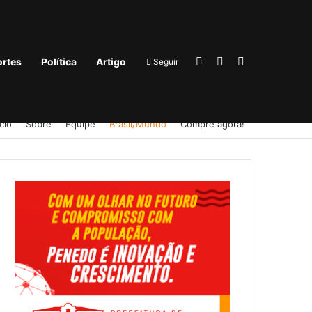
Entrar
Barra Lateral
Procurar por
rtes
Política
Artigo
Seguir
ício
Sobre
Equipe
Brasil/Mundo
Compre agora!