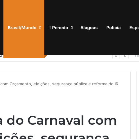
Brasil/Mundo
Penedo
Alagoas
Polícia
Espo
‘Quem não tem voz, não tem vez’: Guilherme Lopes coloca representação de Penedo no centro da disputa pela ALE
In
 com Orçamento, eleições, segurança pública e reforma do IR
a do Carnaval com
ições, segurança