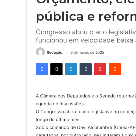
pública e refor
Congresso abriu o ano legislat
funcionou em velocidade baixa 
Redação
6 de março de 2025
Facebook
X
Linkedin
Tumblr
Pinterest
Reddit
A Câmara dos Deputados e o Senado retornar
agenda de discussões.
O Congresso abriu o ano legislativo no começ
longo do último mês.
Sob o comando de Davi Alcolumbre (União-AP)
deputados, por outro lado, se limitaram a di