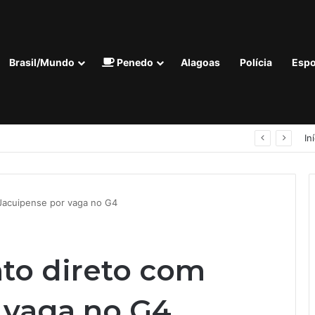
Brasil/Mundo
Penedo
Alagoas
Polícia
Espo
‘Quem não tem voz, não tem vez’: Guilherme Lopes coloca representação de Penedo no centro da disputa pela ALE
In
 Jacuipense por vaga no G4
nto direto com
 vaga no G4