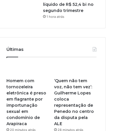
líquido de R$ 52,4 bi no
segundo trimestre
1 hora atrás
Últimas
Homem com
‘Quem não tem
tornozeleira
voz, não tem vez’:
eletrônica é preso
Guilherme Lopes
em flagrante por
coloca
importunação
representação de
sexual em
Penedo no centro
condomínio de
da disputa pela
Arapiraca
ALE
20 minutos atrás
28 minutos atrás