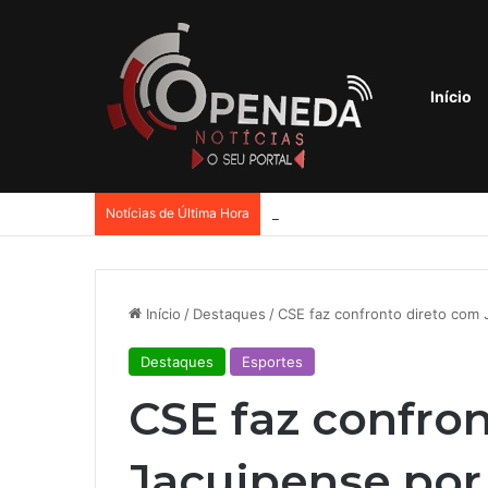
Início
Notícias de Última Hora
Início
/
Destaques
/
CSE faz confronto direto com
Destaques
Esportes
CSE faz confro
Jacuipense por