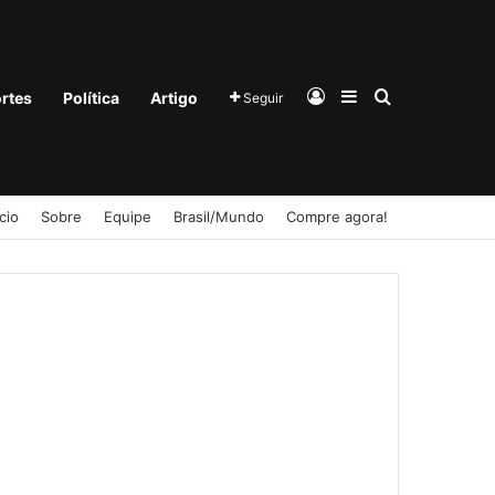
Entrar
Barra Lateral
Procurar po
rtes
Política
Artigo
Seguir
ício
Sobre
Equipe
Brasil/Mundo
Compre agora!