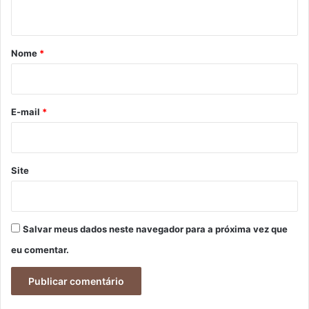
t
á
r
Nome
*
i
o
*
E-mail
*
Site
Salvar meus dados neste navegador para a próxima vez que
eu comentar.