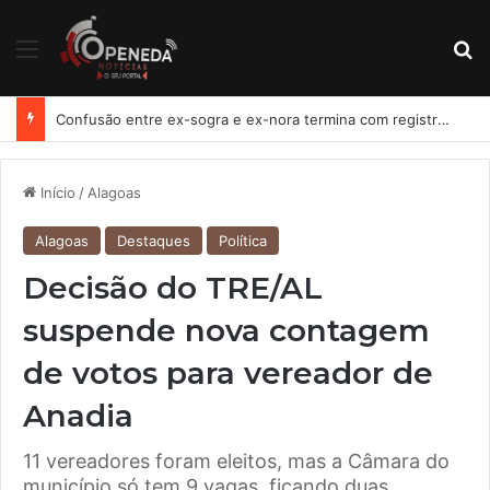
Menu
Pr
Confusão entre ex-sogra e ex-nora termina com registro de lesão corporal em Penedo
Início
/
Alagoas
Alagoas
Destaques
Política
Decisão do TRE/AL
suspende nova contagem
de votos para vereador de
Anadia
11 vereadores foram eleitos, mas a Câmara do
município só tem 9 vagas, ficando duas