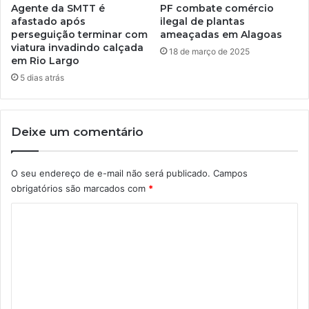
Agente da SMTT é
PF combate comércio
afastado após
ilegal de plantas
perseguição terminar com
ameaçadas em Alagoas
viatura invadindo calçada
18 de março de 2025
em Rio Largo
5 dias atrás
Deixe um comentário
O seu endereço de e-mail não será publicado.
Campos
obrigatórios são marcados com
*
C
o
m
e
n