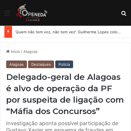
Menu
Pr
‘Quem não tem voz, não tem vez’: Guilherme Lopes coloca representação de Penedo no centro da disputa pela ALE
Início
/
Alagoas
Alagoas
Destaques
Polícia
Delegado-geral de Alagoas
é alvo de operação da PF
por suspeita de ligação com
“Máfia dos Concursos”
Investigação aponta possível participação de
Gustavo Xavier em esquema de fraudes em