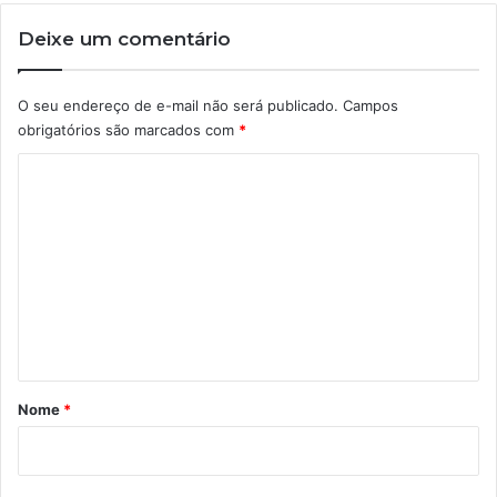
Deixe um comentário
O seu endereço de e-mail não será publicado.
Campos
obrigatórios são marcados com
*
C
o
m
e
n
t
á
r
Nome
*
i
o