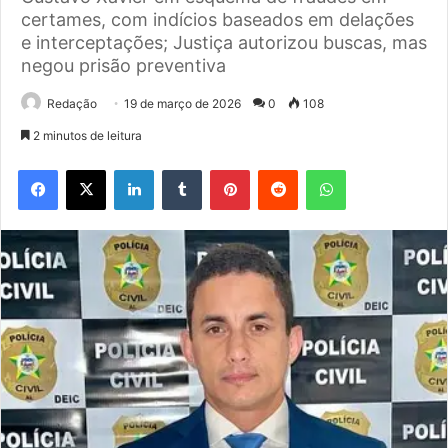
certames, com indícios baseados em delações
e interceptações; Justiça autorizou buscas, mas
negou prisão preventiva
Redação
19 de março de 2026
0
108
2 minutos de leitura
Facebook
X
Linkedin
Tumblr
Pinterest
Reddit
WhatsApp