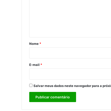
m
e
n
t
á
r
Nome
*
i
o
*
E-mail
*
Salvar meus dados neste navegador para a próx