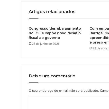
Artigos relacionados
Congresso derruba aumento
Com embal
do IOF e impõe novo desafio
Barriga’, 
fiscal ao governo
apreendid
é preso em
26 de junho de 2025
28 de agos
Deixe um comentário
O seu endereço de e-mail não será publicado.
Campo
C
o