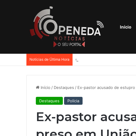
Início
Notícias de Última Hora
Confusão entre ex-sogra e ex-
Início
/
Destaques
/
Ex-pastor acusado de estupro
Destaques
Polícia
Ex-pastor acus
preso em União