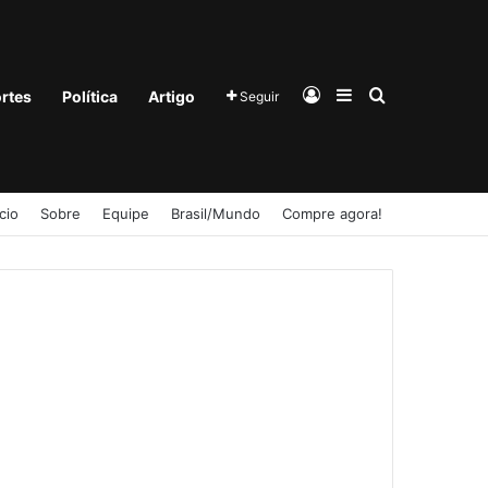
Entrar
Barra Lateral
Procurar po
rtes
Política
Artigo
Seguir
ício
Sobre
Equipe
Brasil/Mundo
Compre agora!