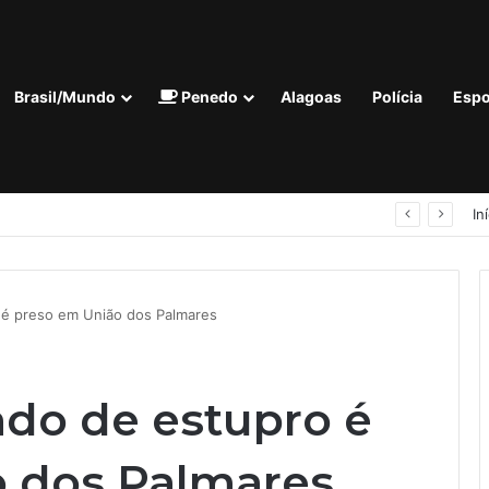
Brasil/Mundo
Penedo
Alagoas
Polícia
Espo
nora termina com registro de lesão corporal em Penedo
In
 é preso em União dos Palmares
ado de estupro é
 dos Palmares