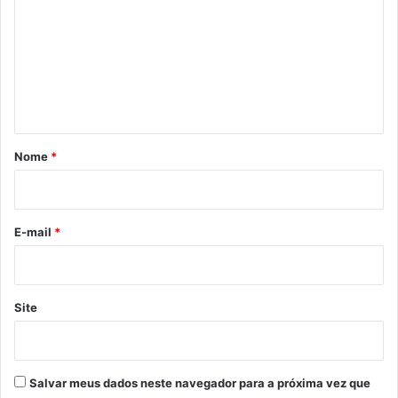
m
e
n
t
á
r
Nome
*
i
o
*
E-mail
*
Site
Salvar meus dados neste navegador para a próxima vez que