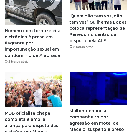
‘Quem não tem voz, não
tem vez’: Guilherme Lopes
coloca representação de
Homem com tornozeleira
Penedo no centro da
eletrônica é preso em
disputa pela ALE
flagrante por
2 horas atrás
importunação sexual em
condomínio de Arapiraca
2 horas atrás
Mulher denuncia
MDB oficializa chapa
companheiro por
completa e amplia
agressão em motel de
aliança para disputa das
Maceió; suspeito é preso
eleições em Alagoas