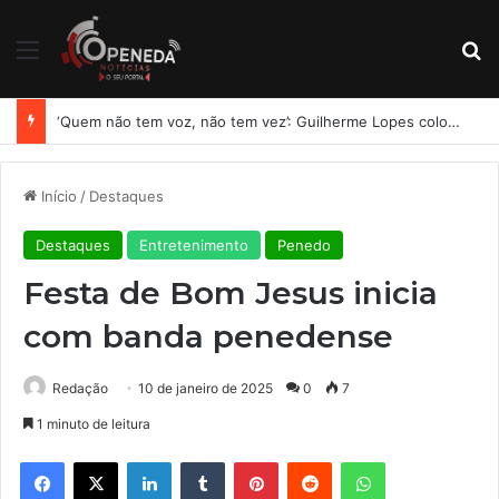
Menu
Pr
‘Quem não tem voz, não tem vez’: Guilherme Lopes coloca representação de Penedo no centro da disputa pela ALE
Início
/
Destaques
Destaques
Entretenimento
Penedo
Festa de Bom Jesus inicia
com banda penedense
Redação
10 de janeiro de 2025
0
7
1 minuto de leitura
Facebook
X
Linkedin
Tumblr
Pinterest
Reddit
WhatsApp