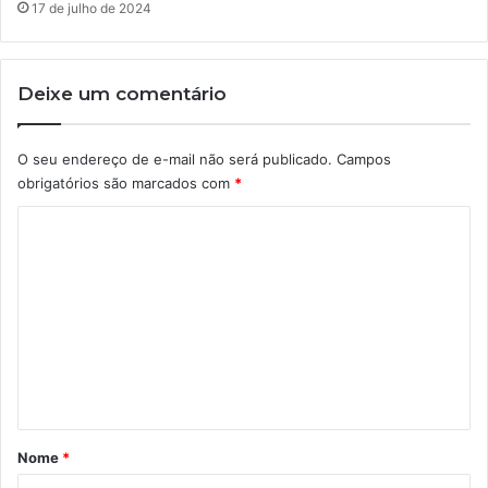
17 de julho de 2024
Deixe um comentário
O seu endereço de e-mail não será publicado.
Campos
obrigatórios são marcados com
*
C
o
m
e
n
t
á
r
Nome
*
i