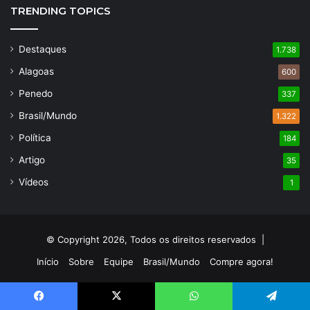
TRENDING TOPICS
Destaques
1.738
Alagoas
600
Penedo
337
Brasil/Mundo
1.322
Política
184
Artigo
35
Vídeos
1
© Copyright 2026, Todos os direitos reservados |
Início
Sobre
Equipe
Brasil/Mundo
Compre agora!
Facebook
X
YouTube
Instagram
Facebook
X
WhatsApp
Telegram