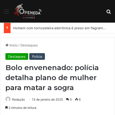
Menu
Pr
Homem com tornozeleira eletrônica é preso em flagrante por importunação sexual em condomínio de Arapiraca
Início
/
Destaques
Destaques
Polícia
Bolo envenenado: polícia
detalha plano de mulher
para matar a sogra
Redação
13 de janeiro de 2025
0
6
2 minutos de leitura