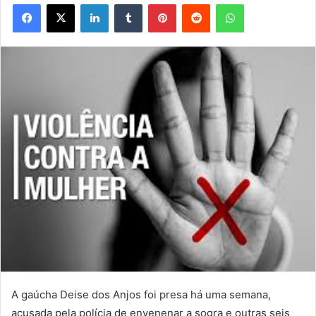
Facebook
X
Linkedin
Tumblr
Pinterest
Reddit
WhatsApp
A gaúcha Deise dos Anjos foi presa há uma semana,
acusada pela polícia de envenenar a sogra e outras seis