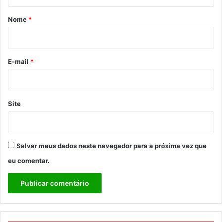
á
r
Nome
*
i
o
*
E-mail
*
Site
Salvar meus dados neste navegador para a próxima vez que
eu comentar.