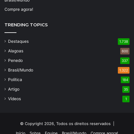
Compre agora!
TRENDING TOPICS
Destaques
1.738
Alagoas
600
Penedo
337
Brasil/Mundo
1.322
Política
184
Artigo
35
Vídeos
1
© Copyright 2026, Todos os direitos reservados |
Início
Sobre
Equipe
Brasil/Mundo
Compre agora!