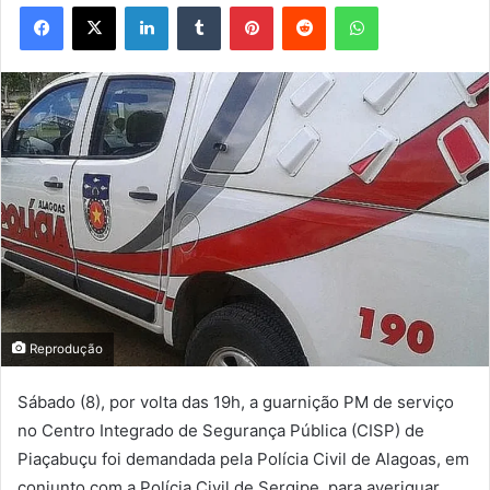
Facebook
X
Linkedin
Tumblr
Pinterest
Reddit
WhatsApp
Reprodução
Sábado (8), por volta das 19h, a guarnição PM de serviço
no Centro Integrado de Segurança Pública (CISP) de
Piaçabuçu foi demandada pela Polícia Civil de Alagoas, em
conjunto com a Polícia Civil de Sergipe, para averiguar