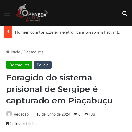
Menu
Pr
Homem com tornozeleira eletrônica é preso em flagrante por importunação sexual em condomínio de Arapiraca
Início
/
Destaques
Destaques
Polícia
Foragido do sistema
prisional de Sergipe é
capturado em Piaçabuçu
Redação
10 de junho de 2024
0
136
1 minuto de leitura