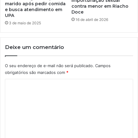
importunação sexual
marido após pedir comida
contra menor em Riacho
e busca atendimento em
Doce
UPA
16 de abril de 2026
3 de maio de 2025
Deixe um comentário
O seu endereço de e-mail não será publicado.
Campos
obrigatórios são marcados com
*
C
o
m
e
n
t