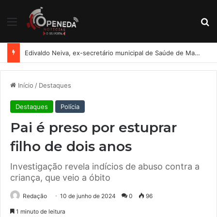
Menu
Pr
Homem tenta impedir ataque contra cunhado e acaba baleado em Arapiraca; menina de 10 anos também fica ferida
Início
/
Destaques
Destaques
Polícia
Pai é preso por estuprar
filho de dois anos
Investigação revela indícios de abuso contra a
criança, que veio a óbito
Redação
10 de junho de 2024
0
96
1 minuto de leitura