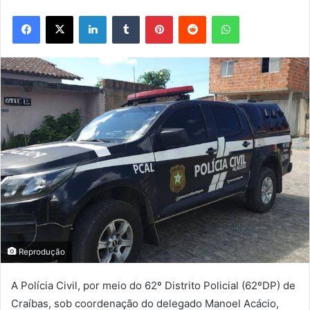
Facebook
X
Linkedin
Tumblr
Pinterest
Reddit
WhatsApp
Reprodução
A Polícia Civil, por meio do 62º Distrito Policial (62ºDP) de
Craíbas, sob coordenação do delegado Manoel Acácio,