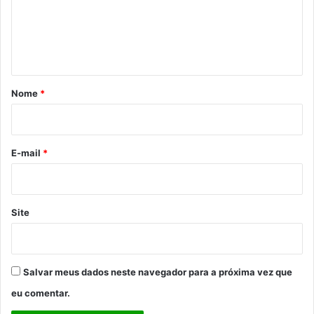
e
n
t
á
r
Nome
*
i
o
*
E-mail
*
Site
Salvar meus dados neste navegador para a próxima vez que
eu comentar.