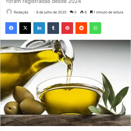
foram registradas desde 2024
Redação
8 de julho de 2025
0
8
1 minuto de leitura
Facebook
X
Linkedin
Tumblr
Pinterest
Reddit
WhatsApp