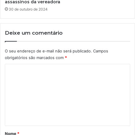
assassinos da vereadora
30 de outubro de 2024
Deixe um comentário
O seu endereço de e-mail não será publicado.
Campos
obrigatórios são marcados com
*
C
o
m
e
n
t
á
r
Nome
*