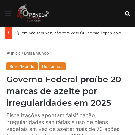
Menu
Pr
‘Quem não tem voz, não tem vez’: Guilherme Lopes coloca representação de Penedo no centro da disputa pela ALE
Início
/
Brasil/Mundo
Brasil/Mundo
Destaques
Governo Federal proíbe 20
marcas de azeite por
irregularidades em 2025
Fiscalizações apontam falsificação,
irregularidades sanitárias e uso de óleos
vegetais em vez de azeite; mais de 70 ações