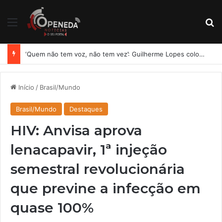
Menu
Pr
‘Quem não tem voz, não tem vez’: Guilherme Lopes coloca representação de Penedo no centro da disputa pela ALE
Início
/
Brasil/Mundo
Brasil/Mundo
Destaques
HIV: Anvisa aprova
lenacapavir, 1ª injeção
semestral revolucionária
que previne a infecção em
quase 100%