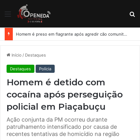
Menu
Pr
Homem é preso em flagrante após agredir cão comunitário em condomínio de Maceió
Início
/
Destaques
Destaques
Polícia
Homem é detido com
cocaína após perseguição
policial em Piaçabuçu
Ação conjunta da PM ocorreu durante
patrulhamento intensificado por causa de
recentes tentativas de homicídio na região