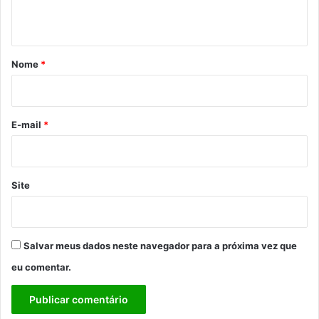
t
á
r
Nome
*
i
o
*
E-mail
*
Site
Salvar meus dados neste navegador para a próxima vez que
eu comentar.