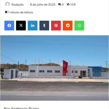
Redação
8 de julho de 2025
0
109
1 minuto de leitura
Facebook
X
Linkedin
Tumblr
Pinterest
Reddit
WhatsApp
Por Anderson Braga