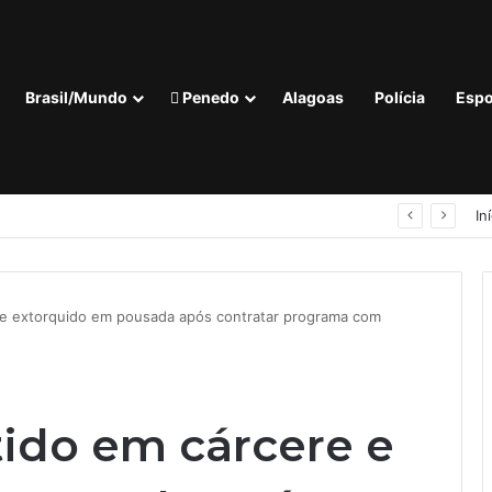
Brasil/Mundo
Penedo
Alagoas
Polícia
Espo
‘Quem não tem voz, não tem vez’: Guilherme Lopes coloca representação de Penedo no centro da disputa pela ALE
In
e extorquido em pousada após contratar programa com
do em cárcere e