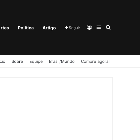
Entrar
Barra Lateral
Procurar po
rtes
Política
Artigo
Seguir
ício
Sobre
Equipe
Brasil/Mundo
Compre agora!