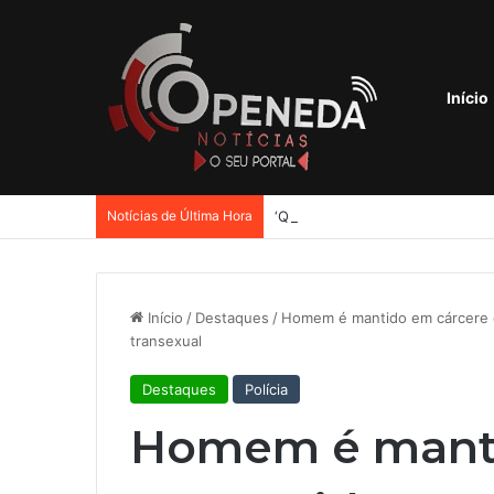
Início
Notícias de Última Hora
Início
/
Destaques
/
Homem é mantido em cárcere 
transexual
Destaques
Polícia
Homem é manti