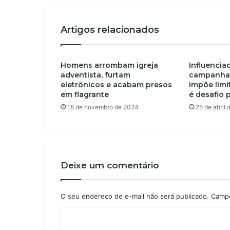
Artigos relacionados
Homens arrombam igreja
Influencia
adventista, furtam
campanha e
eletrônicos e acabam presos
impõe limit
em flagrante
é desafio 
18 de novembro de 2024
25 de abril
Deixe um comentário
O seu endereço de e-mail não será publicado.
Campo
C