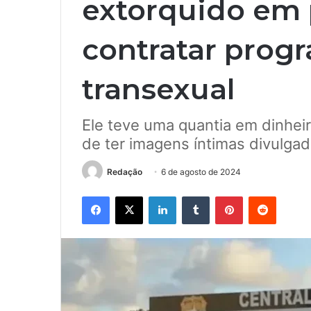
extorquido em
contratar pro
transexual
Ele teve uma quantia em dinheir
de ter imagens íntimas divulgad
Redação
6 de agosto de 2024
Facebook
X
Linkedin
Tumblr
Pinterest
Reddit