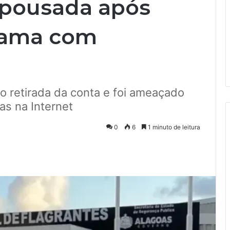
 pousada após
grama com
o retirada da conta e foi ameaçado
as na Internet
0
6
1 minuto de leitura