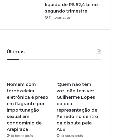
líquido de R$ 52,4 bi no
segundo trimestre
11 horas atrás
Últimas
Homem com
‘Quem não tem
tornozeleira
voz, não tem vez’:
eletrônica é preso
Guilherme Lopes
em flagrante por
coloca
importunação
representação de
sexual em
Penedo no centro
condomínio de
da disputa pela
Arapiraca
ALE
10 horas atrás
10 horas atrás