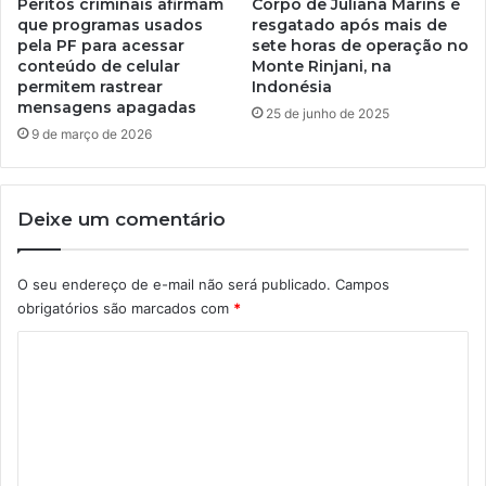
Peritos criminais afirmam
Corpo de Juliana Marins é
que programas usados
resgatado após mais de
pela PF para acessar
sete horas de operação no
conteúdo de celular
Monte Rinjani, na
permitem rastrear
Indonésia
mensagens apagadas
25 de junho de 2025
9 de março de 2026
Deixe um comentário
O seu endereço de e-mail não será publicado.
Campos
obrigatórios são marcados com
*
C
o
m
e
n