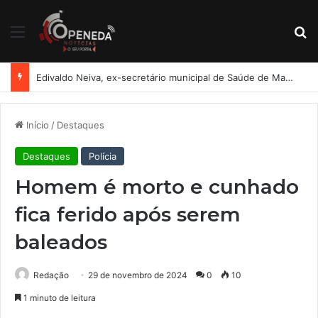
Menu
Pr
Edivaldo Neiva, ex-secretário municipal de Saúde de Maceió, está com Guilherme Lopes
Início
/
Destaques
Destaques
Polícia
Homem é morto e cunhado
fica ferido após serem
baleados
Redação
29 de novembro de 2024
0
10
1 minuto de leitura