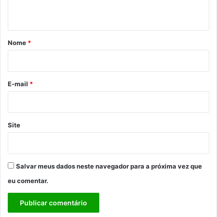
t
á
r
Nome
*
i
o
*
E-mail
*
Site
Salvar meus dados neste navegador para a próxima vez que
eu comentar.