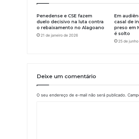
Penedense e CSE fazem
Em audiênc
duelo decisivo na luta contra
casal de i
o rebaixamento no Alagoano
preso em 
é solto
21 de janeiro de 2026
25 de junho
Deixe um comentário
O seu endereço de e-mail não será publicado.
Campo
C
o
m
e