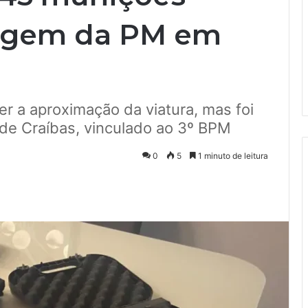
agem da PM em
er a aproximação da viatura, mas foi
 de Craíbas, vinculado ao 3º BPM
0
5
1 minuto de leitura