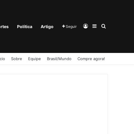
Entrar
Barra Lateral
Procurar po
rtes
Política
Artigo
Seguir
ício
Sobre
Equipe
Brasil/Mundo
Compre agora!