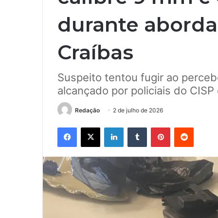
durante abord
Craíbas
Suspeito tentou fugir ao perceb
alcançado por policiais do CISP
Redação
2 de julho de 2026
Facebook
X
Linkedin
Tumblr
Pinterest
Reddit