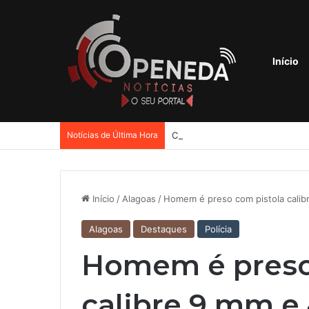
Início
Notícias de Última Hora
Confusão entre ex-sogra e ex-
Início
/
Alagoas
/
Homem é preso com pistola cali
Alagoas
Destaques
Polícia
Homem é preso
calibre 9 mm e