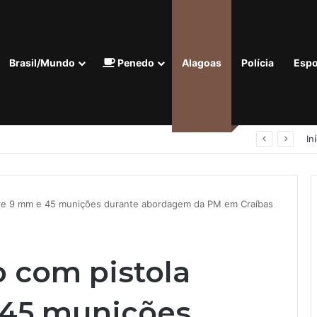
Brasil/Mundo
Penedo
Alagoas
Polícia
Espo
nora termina com registro de lesão corporal em Penedo
In
bre 9 mm e 45 munições durante abordagem da PM em Craíbas
 com pistola
 45 munições