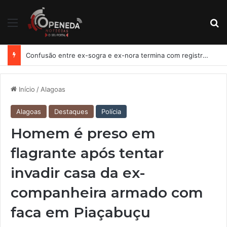
Menu
Pr
Confusão entre ex-sogra e ex-nora termina com registro de lesão corporal em Penedo
Início
/
Alagoas
Alagoas
Destaques
Polícia
Homem é preso em
flagrante após tentar
invadir casa da ex-
companheira armado com
faca em Piaçabuçu