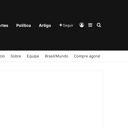
Entrar
Barra Lateral
Procurar po
rtes
Política
Artigo
Seguir
ício
Sobre
Equipe
Brasil/Mundo
Compre agora!