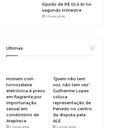
líquido de R$ 52,4 bi no
segundo trimestre
3 horas atrás
Últimas
Homem com
‘Quem não tem
tornozeleira
voz, não tem vez’:
eletrônica é preso
Guilherme Lopes
em flagrante por
coloca
importunação
representação de
sexual em
Penedo no centro
condomínio de
da disputa pela
Arapiraca
ALE
2 horas atrás
2 horas atrás