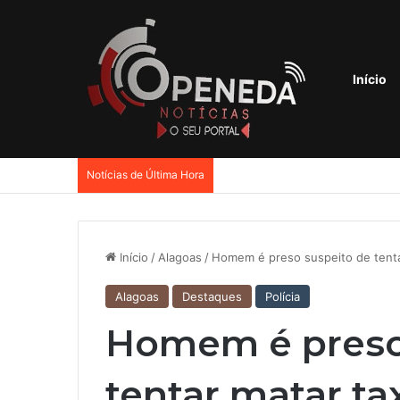
Início
Notícias de Última Hora
Início
/
Alagoas
/
Homem é preso suspeito de tentar
Alagoas
Destaques
Polícia
Homem é preso
tentar matar ta