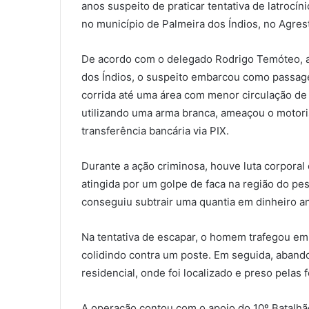
anos suspeito de praticar tentativa de latrocí
no município de
Palmeira dos Índios
, no Agres
De acordo com o delegado Rodrigo Temóteo, 
dos Índios
, o suspeito embarcou como passagei
corrida até uma área com menor circulação de 
utilizando uma arma branca, ameaçou o motorist
transferência bancária via PIX.
Durante a ação criminosa, houve luta corporal
atingida por um golpe de faca na região do pes
conseguiu subtrair uma quantia em dinheiro an
Na tentativa de escapar, o homem trafegou em 
colidindo contra um poste. Em seguida, aband
residencial, onde foi localizado e preso pelas
A operação contou com o apoio do
10º Batalhão