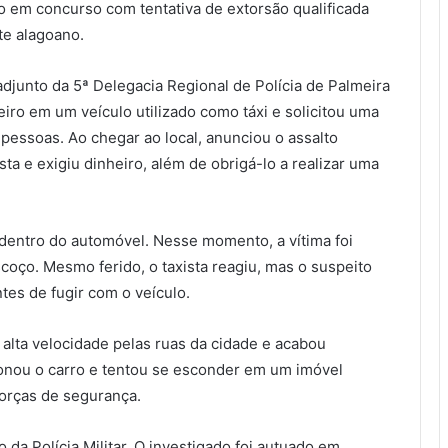
nio em concurso com tentativa de extorsão qualificada
te alagoano.
adjunto da
5ª Delegacia Regional de Polícia de Palmeira
ro em um veículo utilizado como táxi e solicitou uma
pessoas. Ao chegar ao local, anunciou o assalto
a e exigiu dinheiro, além de obrigá-lo a realizar uma
 dentro do automóvel. Nesse momento, a vítima foi
coço. Mesmo ferido, o taxista reagiu, mas o suspeito
tes de fugir com o veículo.
alta velocidade pelas ruas da cidade e acabou
onou o carro e tentou se esconder em um imóvel
 forças de segurança.
 da Polícia Militar
. O investigado foi autuado em