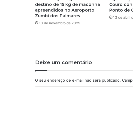
destino de 15 kg de maconha
Couro conq
apreendidos no Aeroporto
Ponto de C
Zumbi dos Palmares
13 de abril
13 de novembro de 2025
Deixe um comentário
O seu endereço de e-mail não será publicado.
Campo
C
o
m
e
n