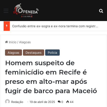
Menu
Pr
Confusão entre ex-sogra e ex-nora termina com registro de lesão corporal em Penedo
Início
/
Alagoas
Alagoas
Destaques
Polícia
Homem suspeito de
feminicídio em Recife é
preso em alto-mar após
fugir de barco para Maceió
Redação
19 de abril de 2025
0
44