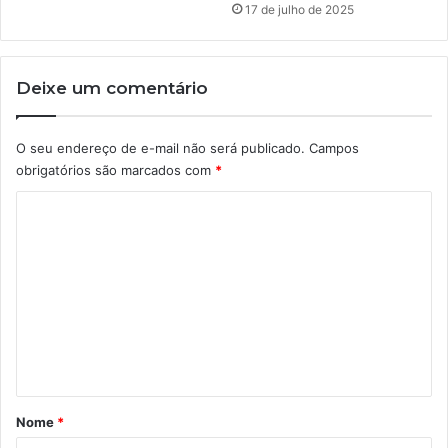
17 de julho de 2025
Deixe um comentário
O seu endereço de e-mail não será publicado.
Campos
obrigatórios são marcados com
*
C
o
m
e
n
t
á
r
Nome
*
i