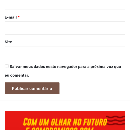
o
*
E-mail
*
Site
Salvar meus dados neste navegador para a próxima vez que
eu comentar.