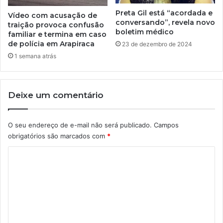
Preta Gil está “acordada e
Vídeo com acusação de
conversando”, revela novo
traição provoca confusão
boletim médico
familiar e termina em caso
de polícia em Arapiraca
23 de dezembro de 2024
1 semana atrás
Deixe um comentário
O seu endereço de e-mail não será publicado.
Campos
obrigatórios são marcados com
*
C
o
m
e
n