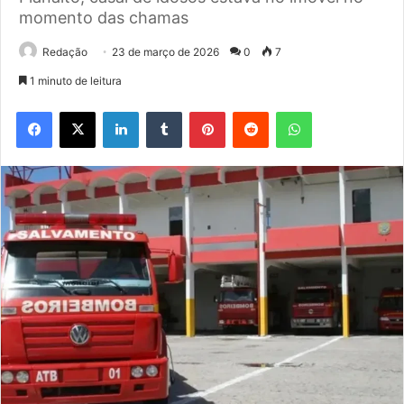
momento das chamas
Redação
23 de março de 2026
0
7
1 minuto de leitura
Facebook
X
Linkedin
Tumblr
Pinterest
Reddit
WhatsApp