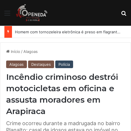
Menu
Pr
Homem com tornozeleira eletrônica é preso em flagrante por importunação sexual em condomínio de Arapiraca
Início
/
Alagoas
Alagoas
Destaques
Polícia
Incêndio criminoso destrói
motocicletas em oficina e
assusta moradores em
Arapiraca
Crime ocorreu durante a madrugada no bairro
Planalto; casal de idosos estava no imóvel no