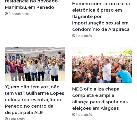
residência no povoado
Homem com tornozeleira
Manimbu, em Penedo
eletrônica é preso em
3 horas atrás
flagrante por
importunação sexual em
condomínio de Arapiraca
1 dia atrás
‘Quem não tem voz, não
MDB oficializa chapa
tem vez’: Guilherme Lopes
completa e amplia
coloca representação de
aliança para disputa das
Penedo no centro da
eleições em Alagoas
disputa pela ALE
1 dia atrás
1 dia atrás