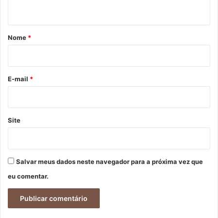
t
á
r
Nome
*
i
o
*
E-mail
*
Site
Salvar meus dados neste navegador para a próxima vez que
eu comentar.