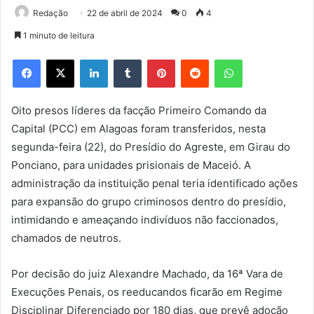
Redação
22 de abril de 2024
0
4
1 minuto de leitura
Facebook
X
Linkedin
Tumblr
Pinterest
Reddit
WhatsApp
Oito presos líderes da facção Primeiro Comando da
Capital (PCC) em Alagoas foram transferidos, nesta
segunda-feira (22), do Presídio do Agreste, em Girau do
Ponciano, para unidades prisionais de Maceió. A
administração da instituição penal teria identificado ações
para expansão do grupo criminosos dentro do presídio,
intimidando e ameaçando indivíduos não faccionados,
chamados de neutros.
Por decisão do juiz Alexandre Machado, da 16ª Vara de
Execuções Penais, os reeducandos ficarão em Regime
Disciplinar Diferenciado por 180 dias, que prevê adoção