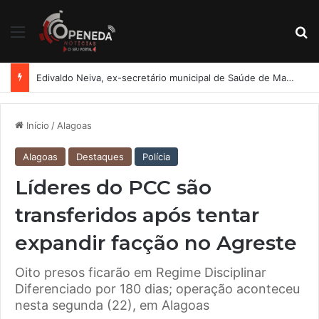
Menu
Pr
Edivaldo Neiva, ex-secretário municipal de Saúde de Maceió, está com Guilherme Lopes
Início
/
Alagoas
Alagoas
Destaques
Polícia
Líderes do PCC são
transferidos após tentar
expandir facção no Agreste
Oito presos ficarão em Regime Disciplinar
Diferenciado por 180 dias; operação aconteceu
nesta segunda (22), em Alagoas