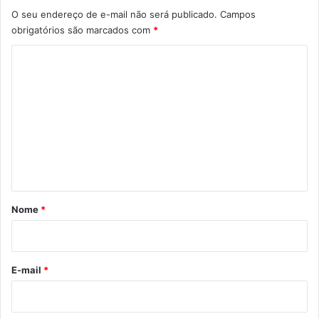
O seu endereço de e-mail não será publicado.
Campos
obrigatórios são marcados com
*
C
o
m
e
n
t
á
r
Nome
*
i
o
*
E-mail
*