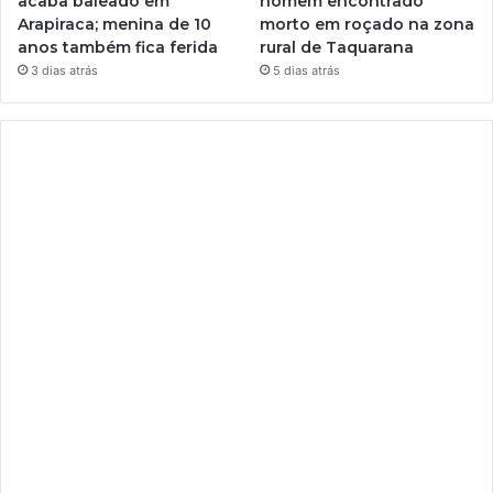
acaba baleado em
homem encontrado
Arapiraca; menina de 10
morto em roçado na zona
anos também fica ferida
rural de Taquarana
3 dias atrás
5 dias atrás