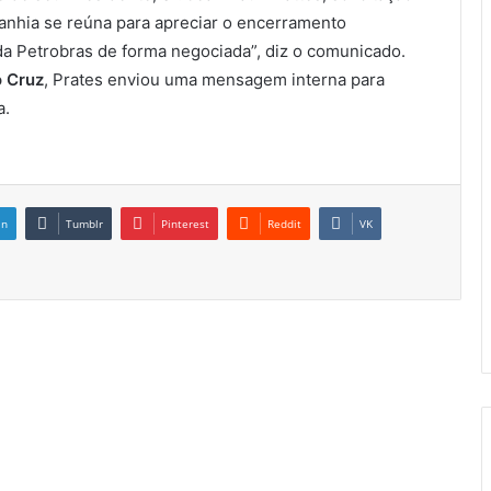
nhia se reúna para apreciar o encerramento
a Petrobras de forma negociada”, diz o comunicado.
o Cruz
, Prates enviou uma mensagem interna para
a.
in
Tumblr
Pinterest
Reddit
VK