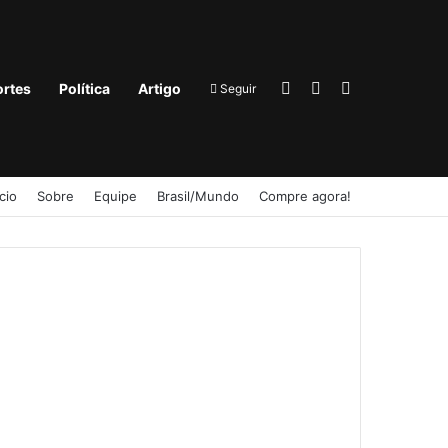
Entrar
Barra Lateral
Procurar por
rtes
Política
Artigo
Seguir
ício
Sobre
Equipe
Brasil/Mundo
Compre agora!