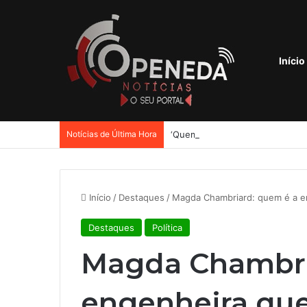
Início
Notícias de Última Hora
Início
/
Destaques
/
Magda Chambriard: quem é a en
Destaques
Política
Magda Chambri
engenheira que