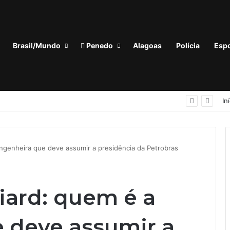
Brasil/Mundo
Penedo
Alagoas
Polícia
Espo
‘Quem não tem voz, não tem vez’: Guilherme Lopes coloca representação de Penedo no centro da disputa pela ALE
In
genheira que deve assumir a presidência da Petrobras
ard: quem é a
 deve assumir a