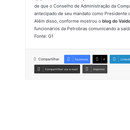
de que o Conselho de Administração da Compa
antecipado de seu mandato como Presidente d
Além disso, conforme mostrou o
blog do Vald
funcionários da Petrobras comunicando a saíd
Fonte: G1
Compartilhar
Facebook
X
Linked
Compartilhar via e-mail
Imprimir