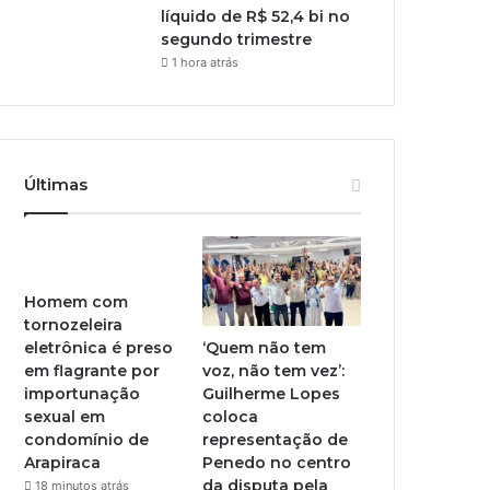
líquido de R$ 52,4 bi no
segundo trimestre
1 hora atrás
Últimas
Homem com
tornozeleira
‘Quem não tem
eletrônica é preso
voz, não tem vez’:
em flagrante por
Guilherme Lopes
importunação
coloca
sexual em
representação de
condomínio de
Penedo no centro
Arapiraca
da disputa pela
18 minutos atrás