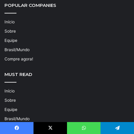
POPULAR COMPANIES
Início
Sobre
Equipe
Brasil/Mundo
Compre agora!
MUST READ
Início
Sobre
Equipe
Brasil/Mundo
Compre agora!
Facebook
X
WhatsApp
Telegram