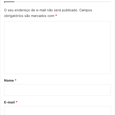
O seu endereço de e-mail não será publicado.
Campos
obrigatórios são marcados com
*
C
o
m
e
n
t
á
r
Nome
*
i
o
*
E-mail
*