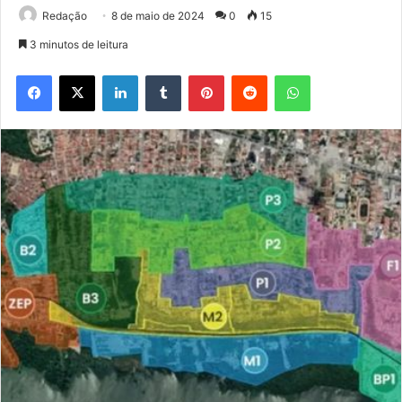
Redação
8 de maio de 2024
0
15
3 minutos de leitura
Facebook
X
Linkedin
Tumblr
Pinterest
Reddit
WhatsApp