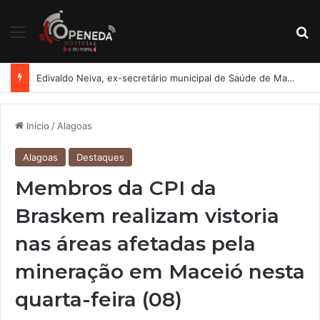
Menu
Pr
Edivaldo Neiva, ex-secretário municipal de Saúde de Maceió, está com Guilherme Lopes
Início
/
Alagoas
Alagoas
Destaques
Membros da CPI da
Braskem realizam vistoria
nas áreas afetadas pela
mineração em Maceió nesta
quarta-feira (08)