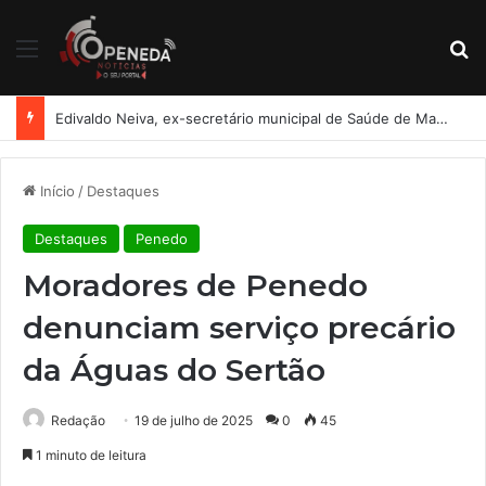
Menu
Pr
Edivaldo Neiva, ex-secretário municipal de Saúde de Maceió, está com Guilherme Lopes
Início
/
Destaques
Destaques
Penedo
Moradores de Penedo
denunciam serviço precário
da Águas do Sertão
Redação
19 de julho de 2025
0
45
1 minuto de leitura