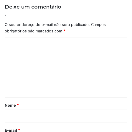
Deixe um comentário
O seu endereço de e-mail não será publicado.
Campos
obrigatórios são marcados com
*
C
o
m
e
n
t
á
r
Nome
*
i
o
*
E-mail
*