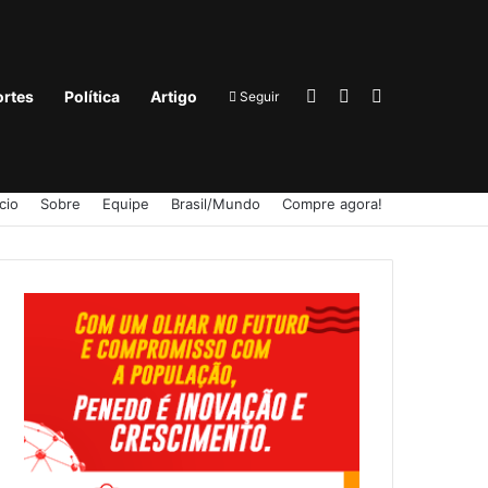
Entrar
Barra Lateral
Procurar por
rtes
Política
Artigo
Seguir
ício
Sobre
Equipe
Brasil/Mundo
Compre agora!