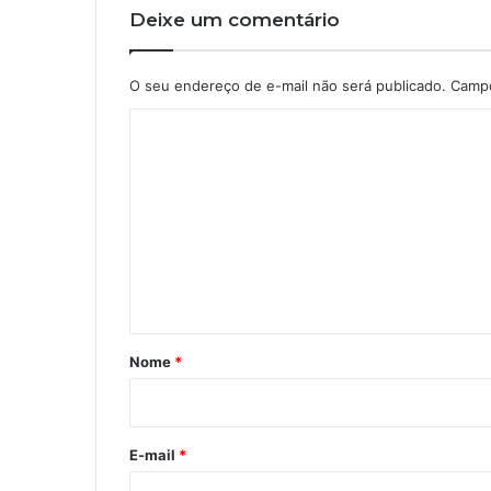
Deixe um comentário
O seu endereço de e-mail não será publicado.
Campo
C
o
m
e
n
t
á
r
Nome
*
i
o
*
E-mail
*