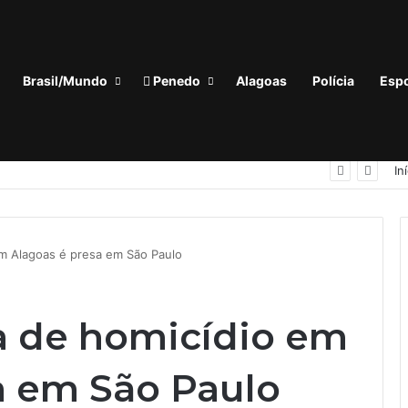
Brasil/Mundo
Penedo
Alagoas
Polícia
Espo
Homem com tornozeleira eletrônica é preso em flagrante por importunação sexual em condomínio de Arapiraca
In
m Alagoas é presa em São Paulo
a de homicídio em
a em São Paulo