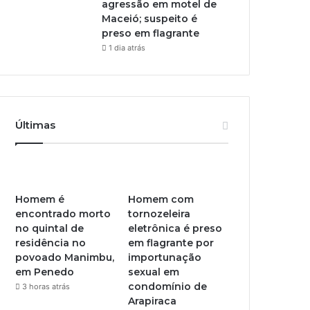
agressão em motel de
Maceió; suspeito é
preso em flagrante
1 dia atrás
Últimas
Homem é
Homem com
encontrado morto
tornozeleira
no quintal de
eletrônica é preso
residência no
em flagrante por
povoado Manimbu,
importunação
em Penedo
sexual em
condomínio de
3 horas atrás
Arapiraca