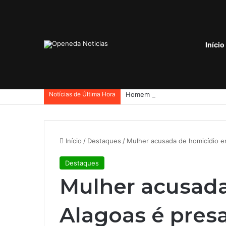
Início
Notícias de Última Hora
Início
/
Destaques
/
Mulher acusada de homicídio e
Destaques
Mulher acusad
Alagoas é pres