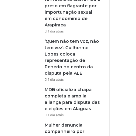
preso em flagrante por
importunação sexual
em condomínio de
Arapiraca
1 dia atrás
‘Quem não tem voz, não
tem vez’: Guilherme
Lopes coloca
representação de
Penedo no centro da
disputa pela ALE
1 dia atrás
MDB oficializa chapa
completa e amplia
aliança para disputa das
eleições em Alagoas
1 dia atrás
Mulher denuncia
companheiro por