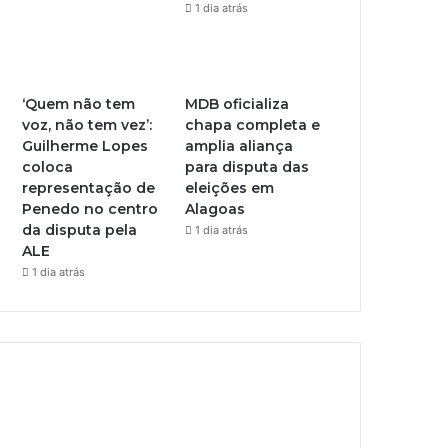
1 dia atrás
‘Quem não tem
MDB oficializa
voz, não tem vez’:
chapa completa e
Guilherme Lopes
amplia aliança
coloca
para disputa das
representação de
eleições em
Penedo no centro
Alagoas
da disputa pela
1 dia atrás
ALE
1 dia atrás