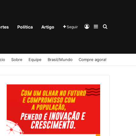
Entrar
Barra Lateral
Procurar po
rtes
Política
Artigo
Seguir
ício
Sobre
Equipe
Brasil/Mundo
Compre agora!