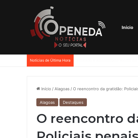
Início
Notícias de Última Hora
Início
/
Alagoas
/
O reencontro da gratidão: Polici
Alagoas
Destaques
O reencontro da
Policiais pena