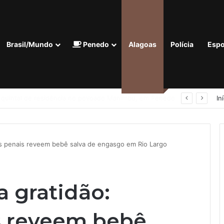
Brasil/Mundo
Penedo
Alagoas
Polícia
Espo
Homem com tornozeleira eletrônica é preso em flagrante por importunação sexual em condomínio de Arapiraca
In
ais penais reveem bebê salva de engasgo em Rio Largo
 gratidão:
is reveem bebê