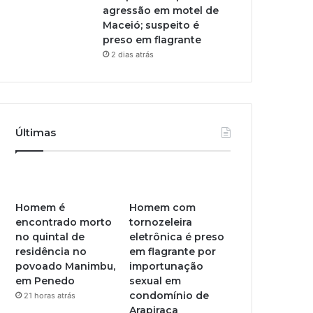
agressão em motel de
Maceió; suspeito é
preso em flagrante
2 dias atrás
Últimas
Homem é
Homem com
encontrado morto
tornozeleira
no quintal de
eletrônica é preso
residência no
em flagrante por
povoado Manimbu,
importunação
em Penedo
sexual em
condomínio de
21 horas atrás
Arapiraca