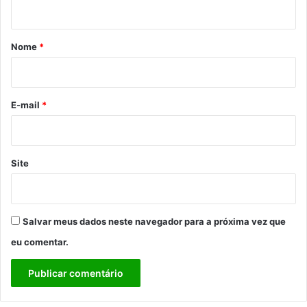
t
á
r
Nome
*
i
o
*
E-mail
*
Site
Salvar meus dados neste navegador para a próxima vez que
eu comentar.