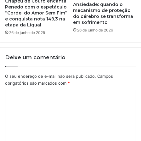
Chapéu de Couro encanta
Ansiedade: quando o
Penedo com o espetáculo
mecanismo de proteção
“Cordel do Amor Sem Fim”
do cérebro se transforma
e conquista nota 149,3 na
em sofrimento
etapa da Liqual
26 de junho de 2026
26 de junho de 2025
Deixe um comentário
O seu endereço de e-mail não será publicado.
Campos
obrigatórios são marcados com
*
C
o
m
e
n