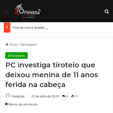
Menu
Pr
Policial civil é levado à Central de Flagrantes após acidente e suspeita de embriaguez em Maceió
Início
/
Destaques
Destaques
PC investiga tiroteio que
deixou menina de 11 anos
ferida na cabeça
Redação
22 de julho de 2024
0
11
Menos de um minuto
Facebook
X
Linkedin
Tumblr
Pinterest
Reddit
WhatsApp