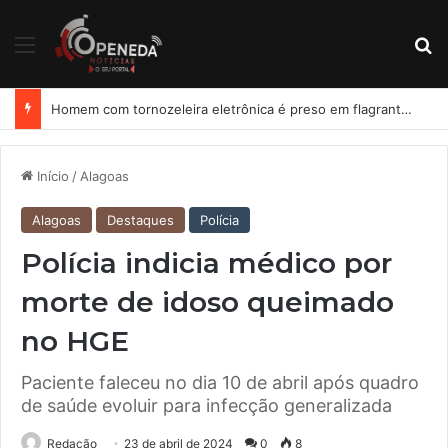
Menu
Pr
Homem com tornozeleira eletrônica é preso em flagrante por importunação sexual em condomínio de Arapiraca
Início
/
Alagoas
Alagoas
Destaques
Polícia
Polícia indicia médico por
morte de idoso queimado
no HGE
Paciente faleceu no dia 10 de abril após quadro
de saúde evoluir para infecção generalizada
Redação
23 de abril de 2024
0
8