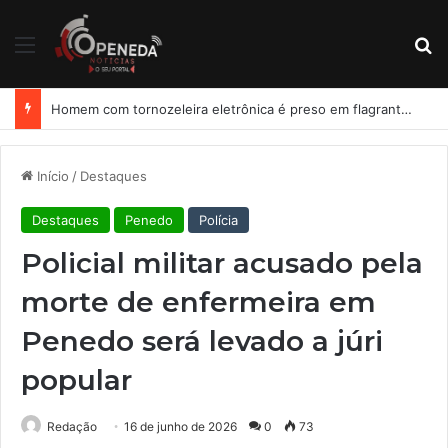
Menu
Pr
Homem com tornozeleira eletrônica é preso em flagrante por importunação sexual em condomínio de Arapiraca
Início
/
Destaques
Destaques
Penedo
Polícia
Policial militar acusado pela
morte de enfermeira em
Penedo será levado a júri
popular
Redação
16 de junho de 2026
0
73