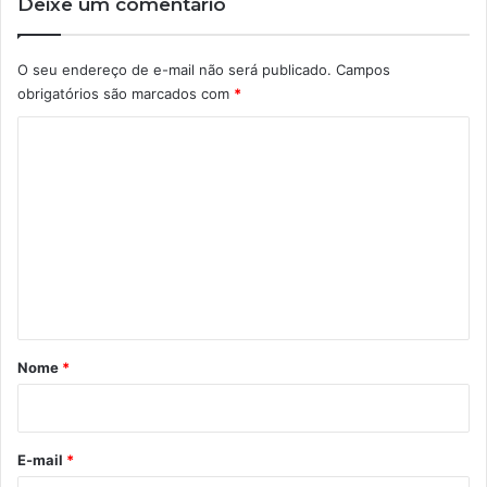
Deixe um comentário
O seu endereço de e-mail não será publicado.
Campos
obrigatórios são marcados com
*
C
o
m
e
n
t
á
r
Nome
*
i
o
*
E-mail
*