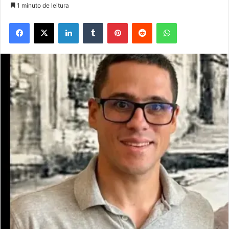
1 minuto de leitura
Facebook
X
Linkedin
Tumblr
Pinterest
Reddit
WhatsApp