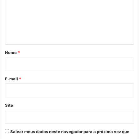
m
e
n
t
á
r
Nome
*
i
o
*
E-mail
*
Site
Salvar meus dados neste navegador para a próxima vez que