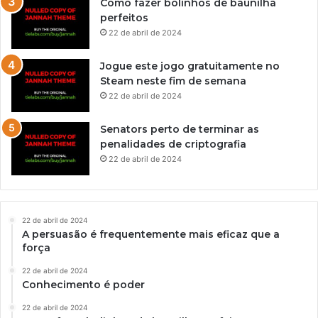
Como fazer bolinhos de baunilha
perfeitos
22 de abril de 2024
Jogue este jogo gratuitamente no
Steam neste fim de semana
22 de abril de 2024
Senators perto de terminar as
penalidades de criptografia
22 de abril de 2024
22 de abril de 2024
A persuasão é frequentemente mais eficaz que a
força
22 de abril de 2024
Conhecimento é poder
22 de abril de 2024