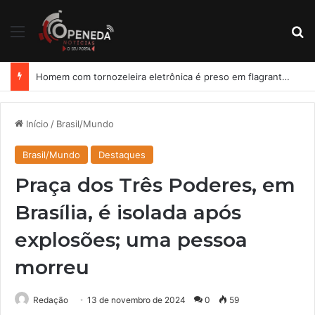
Menu
Pr
Homem com tornozeleira eletrônica é preso em flagrante por importunação sexual em condomínio de Arapiraca
Início
/
Brasil/Mundo
Brasil/Mundo
Destaques
Praça dos Três Poderes, em
Brasília, é isolada após
explosões; uma pessoa
morreu
Redação
13 de novembro de 2024
0
59