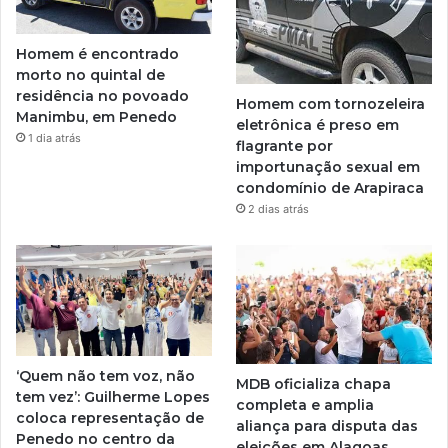
Homem é encontrado
morto no quintal de
residência no povoado
Homem com tornozeleira
Manimbu, em Penedo
eletrônica é preso em
1 dia atrás
flagrante por
importunação sexual em
condomínio de Arapiraca
2 dias atrás
‘Quem não tem voz, não
MDB oficializa chapa
tem vez’: Guilherme Lopes
completa e amplia
coloca representação de
aliança para disputa das
Penedo no centro da
eleições em Alagoas