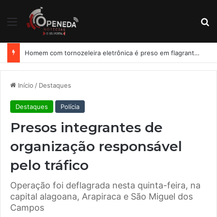
Menu
Pr
Homem com tornozeleira eletrônica é preso em flagrante por importunação sexual em condomínio de Arapiraca
Início
/
Destaques
Destaques
Polícia
Presos integrantes de
organização responsável
pelo tráfico
Operação foi deflagrada nesta quinta-feira, na
capital alagoana, Arapiraca e São Miguel dos
Campos