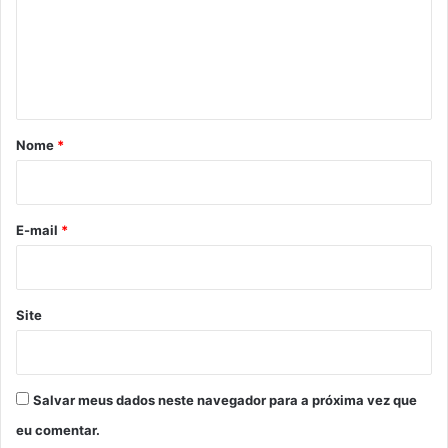
e
n
t
á
r
Nome
*
i
o
*
E-mail
*
Site
Salvar meus dados neste navegador para a próxima vez que
eu comentar.