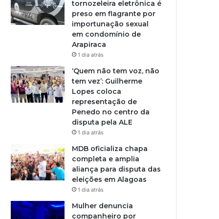
tornozeleira eletrônica é
preso em flagrante por
importunação sexual
em condomínio de
Arapiraca
1 dia atrás
‘Quem não tem voz, não
tem vez’: Guilherme
Lopes coloca
representação de
Penedo no centro da
disputa pela ALE
1 dia atrás
MDB oficializa chapa
completa e amplia
aliança para disputa das
eleições em Alagoas
1 dia atrás
Mulher denuncia
companheiro por