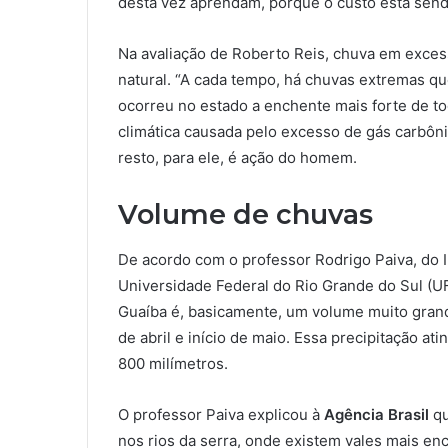
desta vez aprendam, porque o custo está sendo
Na avaliação de Roberto Reis, chuva em exces
natural. “A cada tempo, há chuvas extremas q
ocorreu no estado a enchente mais forte de tod
climática causada pelo excesso de gás carbônic
resto, para ele, é ação do homem.
Volume de chuvas
De acordo com o professor Rodrigo Paiva, do I
Universidade Federal do Rio Grande do Sul (U
Guaíba é, basicamente, um volume muito grand
de abril e início de maio. Essa precipitação ati
800 milímetros.
O professor Paiva explicou à
Agência Brasil
qu
nos rios da serra, onde existem vales mais e