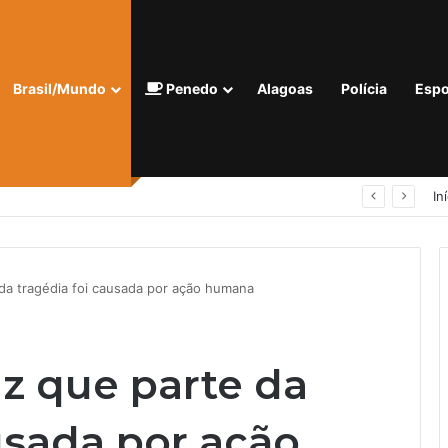
Brasil/Mundo
Penedo
Alagoas
Polícia
Espo
Homem com tornozeleira eletrônica é preso em flagrante por importunação sexual em condomínio de Arapiraca
In
 da tragédia foi causada por ação humana
iz que parte da
usada por ação