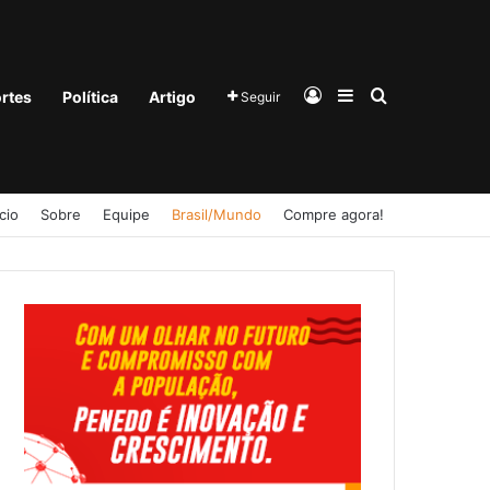
Entrar
Barra Lateral
Procurar po
rtes
Política
Artigo
Seguir
ício
Sobre
Equipe
Brasil/Mundo
Compre agora!