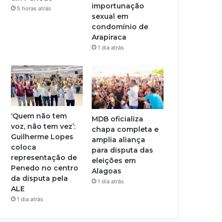
importunação
5 horas atrás
sexual em
condomínio de
Arapiraca
1 dia atrás
‘Quem não tem
MDB oficializa
voz, não tem vez’:
chapa completa e
Guilherme Lopes
amplia aliança
coloca
para disputa das
representação de
eleições em
Penedo no centro
Alagoas
da disputa pela
1 dia atrás
ALE
1 dia atrás