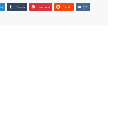
din
Tumblr
Pinterest
Reddit
VK