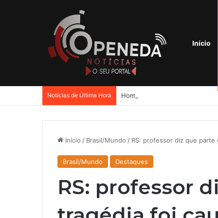
Início
Notícias de Última Hora
Início
/
Brasil/Mundo
/
RS: professor diz que parte
Brasil/Mundo
Destaques
RS: professor d
tragédia foi ca