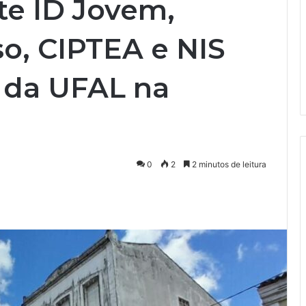
e ID Jovem,
so, CIPTEA e NIS
 da UFAL na
0
2
2 minutos de leitura