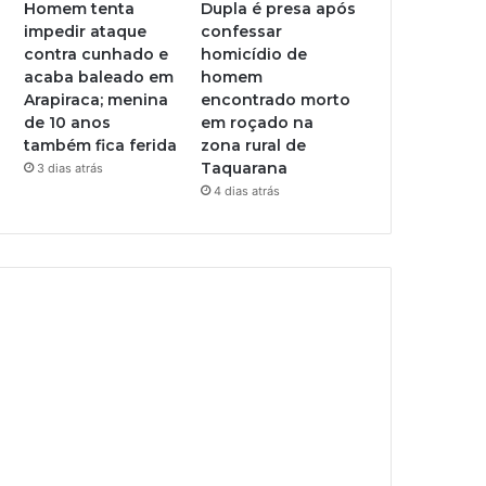
Homem tenta
Dupla é presa após
impedir ataque
confessar
contra cunhado e
homicídio de
acaba baleado em
homem
Arapiraca; menina
encontrado morto
de 10 anos
em roçado na
também fica ferida
zona rural de
Taquarana
3 dias atrás
4 dias atrás