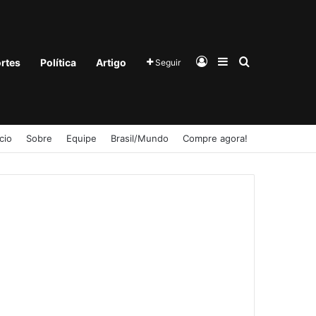
Entrar
Barra Lateral
Procurar po
rtes
Política
Artigo
Seguir
ício
Sobre
Equipe
Brasil/Mundo
Compre agora!