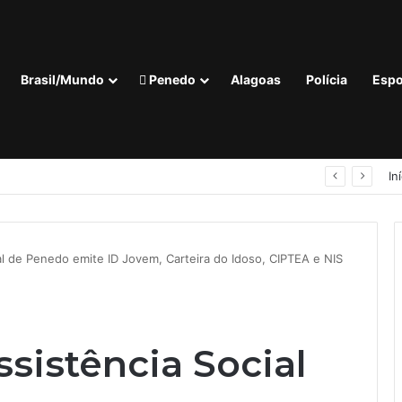
Brasil/Mundo
Penedo
Alagoas
Polícia
Espo
municipal de Saúde de Maceió, está com Guilherme Lopes
In
al de Penedo emite ID Jovem, Carteira do Idoso, CIPTEA e NIS
ssistência Social