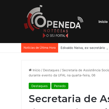
Início
Notícias de Última Hora
Edivaldo Neiva, ex-secretário 
Início
/
Destaques
/
Secretaria de Assistência Soci
durante evento da UFAL na quarta-feira, 06
Destaques
Penedo
Secretaria de A