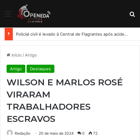
Menu
Pr
Policial civil é levado à Central de Flagrantes após acidente e suspeita de embriaguez em Maceió
Início
/
Artigo
Artigo
Destaques
WILSON E MARLOS ROSÉ
VIRARAM
TRABALHADORES
ESCRAVOS
Redação
20 de maio de 2024
0
72