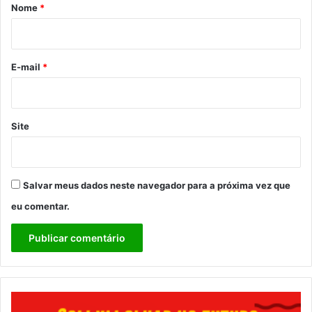
r
Nome
*
i
o
*
E-mail
*
Site
Salvar meus dados neste navegador para a próxima vez que
eu comentar.