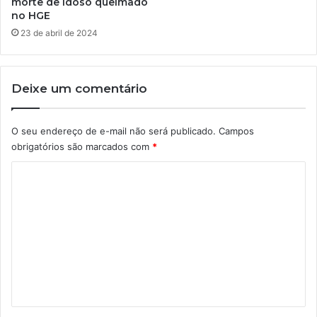
morte de idoso queimado
no HGE
23 de abril de 2024
Deixe um comentário
O seu endereço de e-mail não será publicado.
Campos
obrigatórios são marcados com
*
C
o
m
e
n
t
á