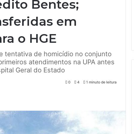
dito Bentes;
nsferidas em
ara o HGE
tentativa de homicídio no conjunto
 primeiros atendimentos na UPA antes
ital Geral do Estado
0
4
1 minuto de leitura