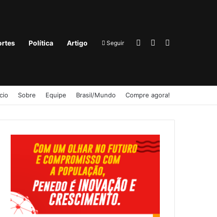
Entrar
Barra Lateral
Procurar por
rtes
Política
Artigo
Seguir
ício
Sobre
Equipe
Brasil/Mundo
Compre agora!