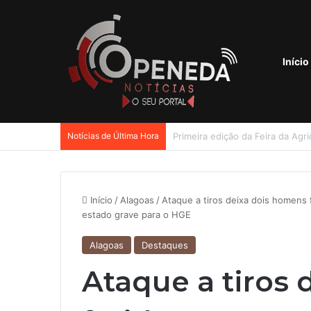
Início
Notícias de Última Hora
Confusão entre ex-sogra e ex-
Início
/
Alagoas
/
Ataque a tiros deixa dois homens 
estado grave para o HGE
Alagoas
Destaques
Ataque a tiros