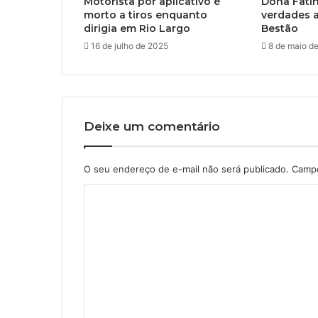
Motorista por aplicativo é
Dona Fati
morto a tiros enquanto
verdades 
dirigia em Rio Largo
Bestão
16 de julho de 2025
8 de maio d
Deixe um comentário
O seu endereço de e-mail não será publicado.
Campo
C
o
m
e
n
t