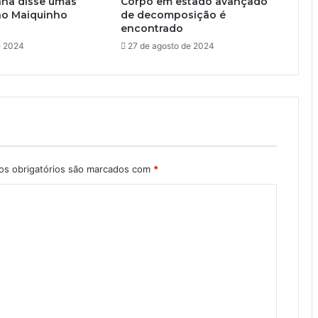
nha disse umas
Corpo em estado avançado
ao Maiquinho
de decomposição é
encontrado
e 2024
27 de agosto de 2024
s obrigatórios são marcados com
*