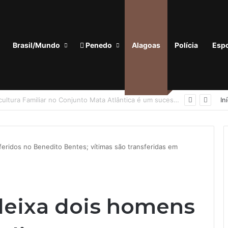
Brasil/Mundo
Penedo
Alagoas
Polícia
Espo
nora termina com registro de lesão corporal em Penedo
In
feridos no Benedito Bentes; vítimas são transferidas em
 deixa dois homens