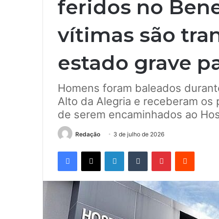
feridos no Bene
vítimas são tra
estado grave p
Homens foram baleados durante 
Alto da Alegria e receberam os
de serem encaminhados ao Hosp
Redação
3 de julho de 2026
Facebook
X
Linkedin
Tumblr
Pinterest
Reddit